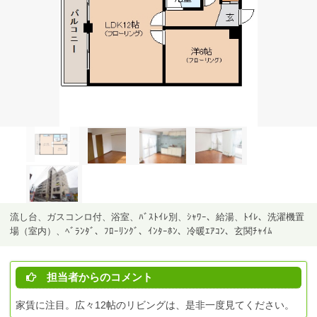
流し台、ガスコンロ付、浴室、ﾊﾞｽﾄｲﾚ別、ｼｬﾜｰ、給湯、ﾄｲﾚ、洗濯機置
場（室内）、ﾍﾞﾗﾝﾀﾞ、ﾌﾛｰﾘﾝｸﾞ、ｲﾝﾀｰﾎﾝ、冷暖ｴｱｺﾝ、玄関ﾁｬｲﾑ
担当者からのコメント
家賃に注目。広々12帖のリビングは、是非一度見てください。