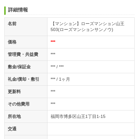
詳細情報
名前
【マンション】ローズマンション山王
503(ローズマンションサンノウ)
価格
***
管理費・共益費
***
敷金/保証金
*** / ***
礼金/償却・敷引
*** / 1ヶ月
更新料
***
その他費用
***
所在地
福岡市博多区山王1丁目1-15
交通