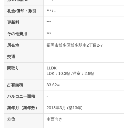
礼金/償却・敷引
*** / -
更新料
***
その他費用
***
所在地
福岡市博多区博多駅南2丁目2-7
交通
間取り
1LDK
LDK
：10.3帖
洋室
：2.8帖
占有面積
33.62㎡
バルコニー面積
-
築年月（築年数）
2013年3月 (築13年)
方位
南西向き