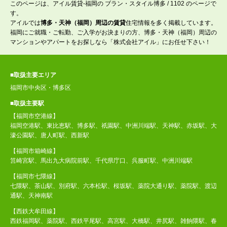
このページは、アイル賃貸-福岡の ブラン・スタイル博多 / 1102 のページで
す。
アイルでは
博多・天神（福岡）周辺の賃貸
住宅情報を多く掲載しています。
福岡にご就職・ご転勤、ご入学がお決まりの方、博多・天神（福岡）周辺の
マンションやアパートをお探しなら「株式会社アイル」にお任せ下さい！
■取扱主要エリア
福岡市中央区・博多区
■取扱主要駅
【福岡市空港線】
福岡空港駅、東比恵駅、博多駅、祇園駅、中洲川端駅、天神駅、赤坂駅、大
濠公園駅、唐人町駅、西新駅
【福岡市箱崎線】
筥崎宮駅、馬出九大病院前駅、千代県庁口、呉服町駅、中洲川端駅
【福岡市七隈線】
七隈駅、茶山駅、別府駅、六本松駅、桜坂駅、薬院大通り駅、薬院駅、渡辺
通駅、天神南駅
【西鉄大牟田線】
西鉄福岡駅、薬院駅、西鉄平尾駅、高宮駅、大橋駅、井尻駅、雑餉隈駅、春