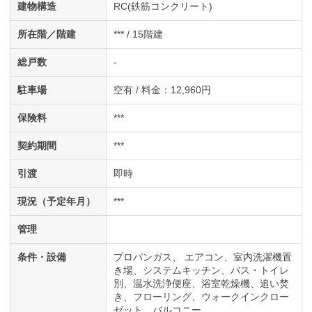
建物構造
RC(鉄筋コンクリート)
所在階／階建
*** / 15階建
総戸数
-
駐車場
空有 / 料金：12,960円
保険料
***
契約期間
***
引渡
即時
現況（予定年月）
***
管理
条件・設備
プロパンガス
エアコン
室内洗濯機置
き場
システムキッチン
バス・トイレ
別
温水洗浄便座
浴室乾燥機
追い焚
き
フローリング
ウォークインクロー
ゼット
バルコニー