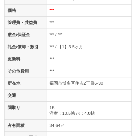
価格
***
管理費・共益費
***
敷金/保証金
*** / ***
礼金/償却・敷引
*** / 【1】3.5ヶ月
更新料
***
その他費用
***
所在地
福岡市博多区住吉2丁目6-30
交通
間取り
1K
洋室
：10.5帖
K
：4.0帖
占有面積
34.64㎡