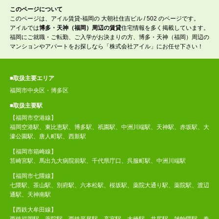
このページについて
このページは、アイル賃貸-福岡の 大朝社住吉ビル / 502 のページです。
アイルでは
博多・天神（福岡）周辺の賃貸
住宅情報を多く掲載しています。
福岡にご就職・ご転勤、ご入学がお決まりの方、博多・天神（福岡）周辺の
マンションやアパートをお探しなら「株式会社アイル」にお任せ下さい！
■取扱主要エリア
福岡市中央区・博多区
■取扱主要駅
【福岡市空港線】
福岡空港駅、東比恵駅、博多駅、祇園駅、中洲川端駅、天神駅、赤坂駅、大
濠公園駅、唐人町駅、西新駅
【福岡市箱崎線】
筥崎宮駅、馬出九大病院前駅、千代県庁口、呉服町駅、中洲川端駅
【福岡市七隈線】
七隈駅、茶山駅、別府駅、六本松駅、桜坂駅、薬院大通り駅、薬院駅、渡辺
通駅、天神南駅
【西鉄大牟田線】