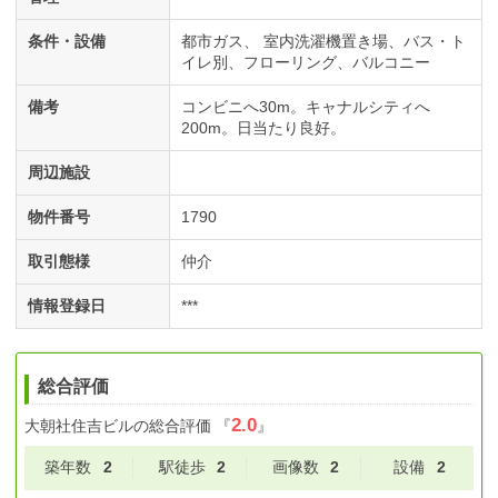
条件・設備
都市ガス
室内洗濯機置き場
バス・ト
イレ別
フローリング
バルコニー
備考
コンビニへ30m。キャナルシティへ
200m。日当たり良好。
周辺施設
物件番号
1790
取引態様
仲介
情報登録日
***
総合評価
2.0
大朝社住吉ビル
の総合評価
『
』
築年数
2
駅徒歩
2
画像数
2
設備
2