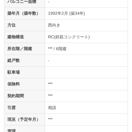
バルコニー面積
-
築年月（築年数）
1992年2月 (築34年)
方位
西向き
建物構造
RC(鉄筋コンクリート)
所在階／階建
*** / 6階建
総戸数
-
駐車場
保険料
***
契約期間
***
引渡
相談
現況（予定年月）
***
管理