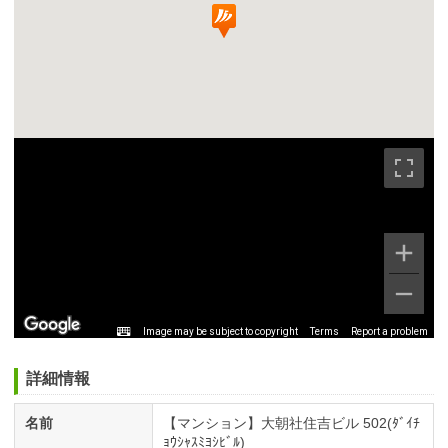
Image may be subject to copyright
Terms
Report a problem
詳細情報
名前
【マンション】大朝社住吉ビル 502(ﾀﾞｲﾁ
ｮｳｼｬｽﾐﾖｼﾋﾞﾙ)