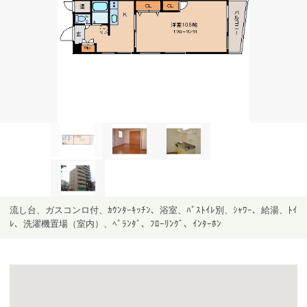
流し台、ガスコンロ付、ｶｳﾝﾀｰｷｯﾁﾝ、浴室、ﾊﾞｽﾄｲﾚ別、ｼｬﾜｰ、給湯、ﾄｲ
ﾚ、洗濯機置場（室内）、ﾍﾞﾗﾝﾀﾞ、ﾌﾛｰﾘﾝｸﾞ、ｲﾝﾀｰﾎﾝ