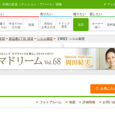
| 博多・天神の賃貸（マンション・アパート）情報
アイ
たい
売りたい
借りたい
貸したい
クイック
建て
中古ﾏﾝｼｮﾝ
売却を
オーナー
投資
賃貸
賃料
査定
その他
お考えの方
様へ
・中古)
賃貸
>
渡辺通2丁目 賃貸
>
シエル薬院
> 【満室】シエル薬院
お気に入
フォトアルバム
地図
詳細情報
お問い