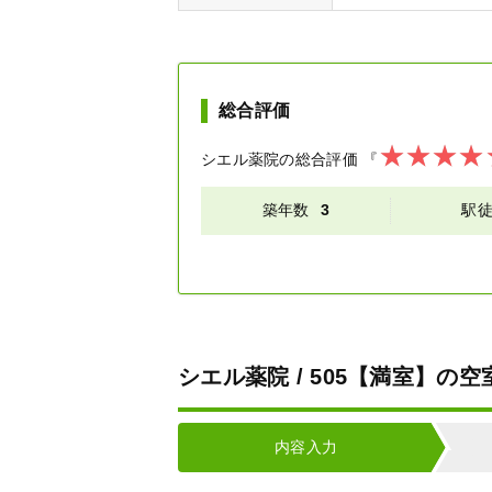
総合評価
シエル薬院
の総合評価
『
築年数
3
駅
シエル薬院 / 505【満室】の
内容入力