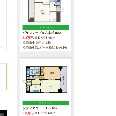
マンション
グランノーブル六本松 802
8.2万円
/1LDK/44.46㎡
福岡市中央区六本松
す。
福岡市七隈線/六本松駅 徒歩2分
マンション
ソフィアコート１８ 602
6.8万円
/1LDK/39.60㎡