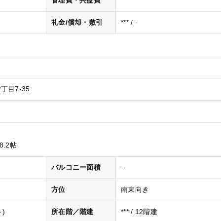
管理費・共益費
***
礼金/償却・敷引
*** / -
目7-35
8.2帖
バルコニー面積
-
方位
南東向き
)
所在階／階建
*** / 12階建