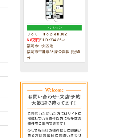
マンション
Ｊｏｕ ＨｏｐｅII 302
6.8万円
/1LDK/34.85㎡
福岡市中央区港
福岡市空港線/大濠公園駅 徒歩5
分