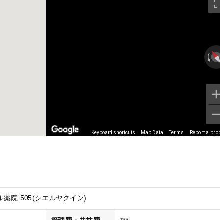
Keyboard shortcuts
Map Data
Terms
Report a pro
薬院 505(シエルヤクイン)