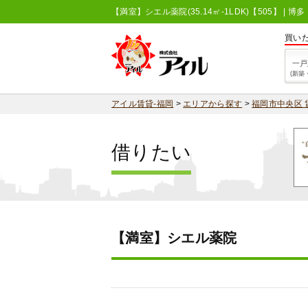
【満室】シエル薬院(35.14㎡-1LDK)【505】 
買い
一戸
(新築
アイル賃貸-福岡
>
エリアから探す
>
福岡市中央区 
借りたい
【満室】シエル薬院