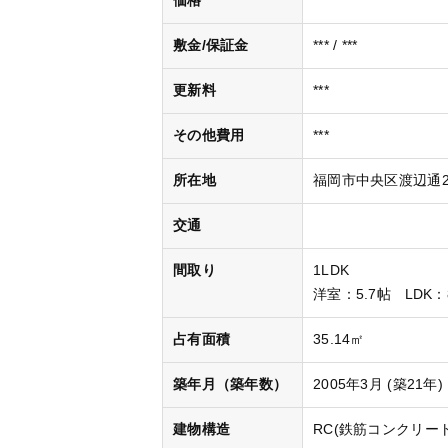
価格
***
敷金/保証金
*** / ***
更新料
***
その他費用
***
所在地
福岡市中央区渡辺通2丁
交通
間取り
1LDK
洋室
：5.7帖
LDK
：
占有面積
35.14㎡
築年月（築年数）
2005年3月 (築21年)
建物構造
RC(鉄筋コンクリート