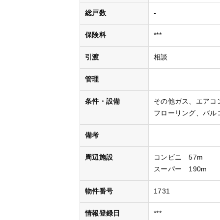
総戸数
-
保険料
***
引渡
相談
管理
条件・設備
その他ガス
エアコ
フローリング
バル
備考
周辺施設
コンビニ 57m
スーパー 190m
物件番号
1731
情報登録日
***