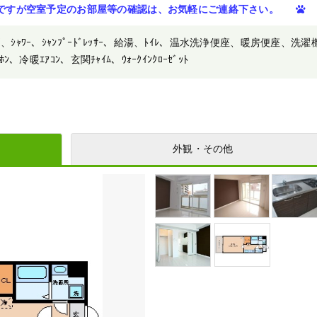
ですが空室予定のお部屋等の確認は、お気軽にご連絡下さい。
別、ｼｬﾜｰ、ｼｬﾝﾌﾟｰﾄﾞﾚｯｻｰ、給湯、ﾄｲﾚ、温水洗浄便座、暖房便座、洗濯
ﾝ、冷暖ｴｱｺﾝ、玄関ﾁｬｲﾑ、ｳｫｰｸｲﾝｸﾛｰｾﾞｯﾄ
外観・その他