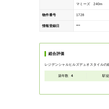
マミーズ 240m
物件番号
1728
情報登録日
***
総合評価
レジデンシャルヒルズデュオスタイル
の
築年数
4
駅