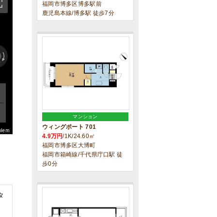
福岡市博多区博多駅前
鹿児島本線/博多駅 徒歩7分
マンション
ウィングポート 701
blem
4.9万円
/1K/24.60㎡
福岡市博多区大博町
福岡市箱崎線/千代県庁口駅 徒
歩0分
タ