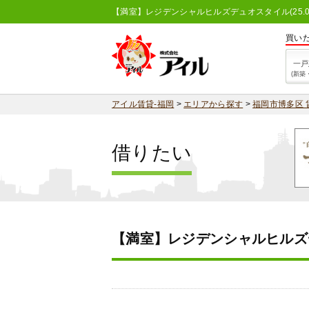
【満室】レジデンシャルヒルズデュオスタイル(25.0
買い
一戸
(新築
アイル賃貸-福岡
>
エリアから探す
>
福岡市博多区 
借りたい
【満室】レジデンシャルヒルズ