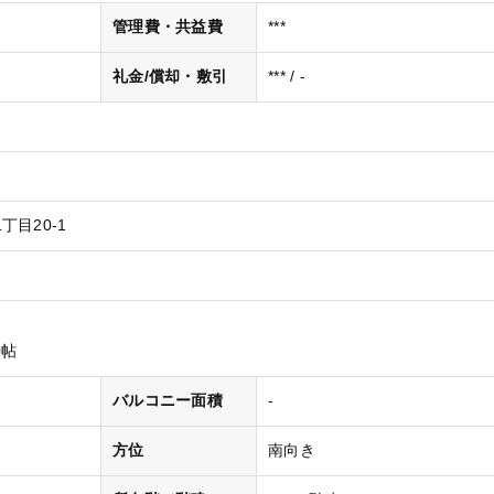
管理費・共益費
***
礼金/償却・敷引
*** / -
目20-1
0帖
バルコニー面積
-
方位
南向き