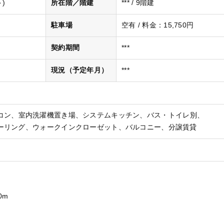
)
所在階／階建
*** / 9階建
駐車場
空有 / 料金：15,750円
契約期間
***
現況（予定年月）
***
コン
室内洗濯機置き場
システムキッチン
バス・トイレ別
ーリング
ウォークインクローゼット
バルコニー
分譲賃貸
0m