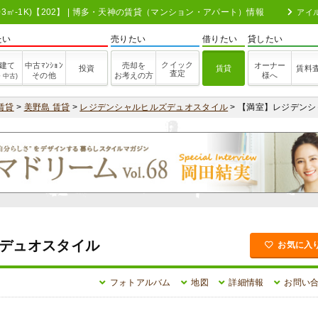
3㎡-1K)【202】 | 博多・天神の賃貸（マンション・アパート）情報
アイ
たい
売りたい
借りたい
貸したい
クイック
建て
中古ﾏﾝｼｮﾝ
売却を
オーナー
投資
賃貸
賃料
査定
その他
お考えの方
様へ
・中古)
賃貸
>
美野島 賃貸
>
レジデンシャルヒルズデュオスタイル
> 【満室】レジデン
デュオスタイル
お気に入
フォトアルバム
地図
詳細情報
お問い