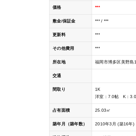
価格
***
敷金/保証金
*** / ***
更新料
***
その他費用
***
所在地
福岡市博多区美野島1丁
交通
間取り
1K
洋室
：7.0帖
K
：3.
占有面積
25.03㎡
築年月（築年数）
2010年3月 (築16年)