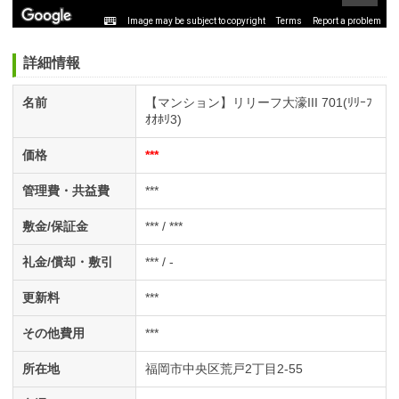
Image may be subject to copyright
Terms
Report a problem
詳細情報
名前
【マンション】リリーフ大濠III 701(ﾘﾘｰﾌ
ｵｵﾎﾘ3)
価格
***
管理費・共益費
***
敷金/保証金
*** / ***
礼金/償却・敷引
*** / -
更新料
***
その他費用
***
所在地
福岡市中央区荒戸2丁目2-55