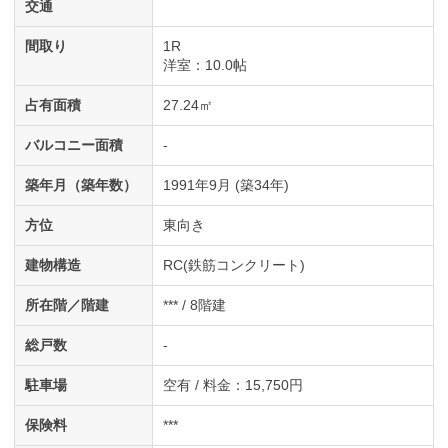
交通
間取り
1R
洋室
：10.0帖
占有面積
27.24㎡
バルコニー面積
-
築年月（築年数）
1991年9月 (築34年)
方位
東向き
建物構造
RC(鉄筋コンクリート)
所在階／階建
*** / 8階建
総戸数
-
駐車場
空有 / 料金：15,750円
保険料
***