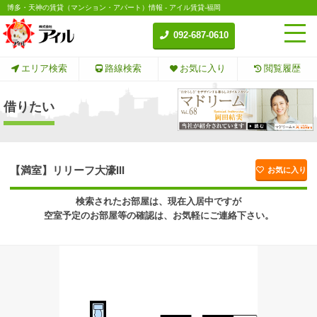
博多・天神の賃貸（マンション・アパート）情報 - アイル賃貸-福岡
092-687-0610
エリア検索
路線検索
お気に入り
閲覧履歴
借りたい
【満室】リリーフ大濠III
お気に入り
検索されたお部屋は、現在入居中ですが
空室予定のお部屋等の確認は、お気軽にご連絡下さい。