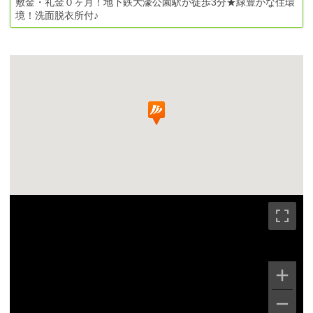
敷金・礼金０ヶ月！地下鉄大濠公園駅が徒歩3分★緑豊かな住環
境！洗面脱衣所付♪