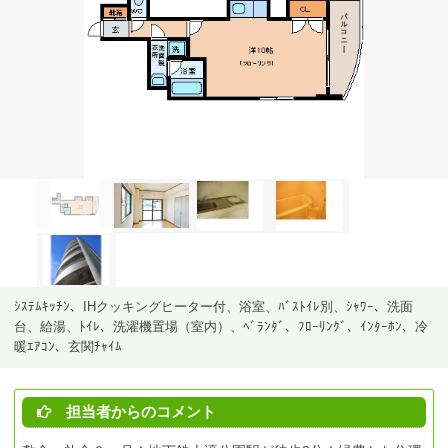
ｼｽﾃﾑｷｯﾁﾝ、IHクッキングヒーター付、浴室、ﾊﾞｽﾄｲﾚ別、ｼｬﾜｰ、洗面
台、給湯、ﾄｲﾚ、洗濯機置場（室内）、ﾍﾞﾗﾝﾀﾞ、ﾌﾛｰﾘﾝｸﾞ、ｲﾝﾀｰﾎﾝ、冷
暖ｴｱｺﾝ、玄関ﾁｬｲﾑ
担当者からのコメント