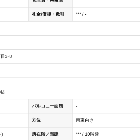
管理費・共益費
***
礼金/償却・敷引
*** / -
目3-8
0帖
バルコニー面積
-
方位
南東向き
)
所在階／階建
*** / 10階建