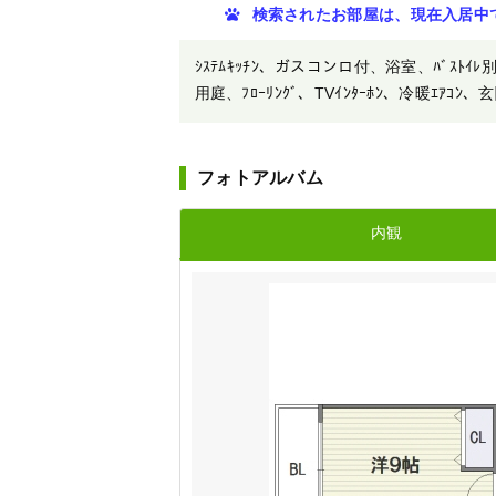
検索されたお部屋は、現在入居中
ｼｽﾃﾑｷｯﾁﾝ、ガスコンロ付、浴室、ﾊﾞｽﾄｲﾚ別
用庭、ﾌﾛｰﾘﾝｸﾞ、TVｲﾝﾀｰﾎﾝ、冷暖ｴｱｺﾝ、玄
フォトアルバム
内観