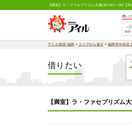
【満室】ラ・ファセプリズム大濠(30.04㎡-1K)【
買い
一戸
(新築
アイル賃貸-福岡
>
エリアから探す
>
福岡市中央区 
借りたい
【満室】ラ・ファセプリズム大