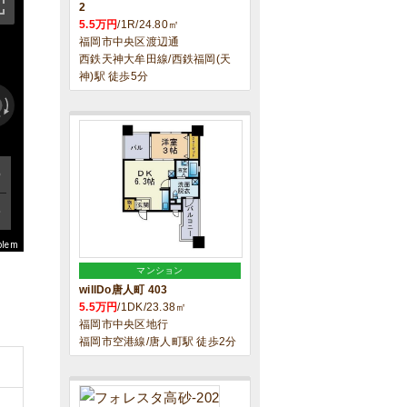
2
5.5万円
/1R/24.80㎡
福岡市中央区渡辺通
西鉄天神大牟田線/西鉄福岡(天
神)駅 徒歩5分
blem
マンション
willDo唐人町 403
5.5万円
/1DK/23.38㎡
福岡市中央区地行
福岡市空港線/唐人町駅 徒歩2分