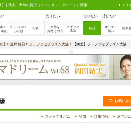
301】 | 博多・天神の賃貸（マンション・アパート）情報
アイ
たい
売りたい
借りたい
貸したい
クイック
建て
中古ﾏﾝｼｮﾝ
売却を
オーナー
投資
賃貸
賃料
査定
その他
お考えの方
様へ
・中古)
賃貸
>
荒戸 賃貸
>
ラ・ファセプリズム大濠
> 【満室】ラ・ファセプリズム大濠
濠
お気に入
フォトアルバム
地図
詳細情報
お問い