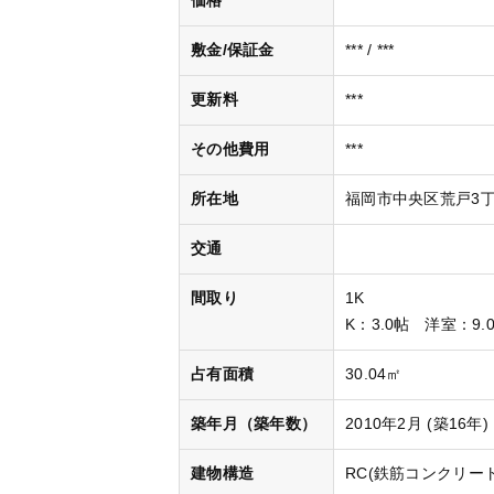
価格
***
敷金/保証金
*** / ***
更新料
***
その他費用
***
所在地
福岡市中央区荒戸3丁
交通
間取り
1K
K
：3.0帖
洋室
：9.
占有面積
30.04㎡
築年月（築年数）
2010年2月 (築16年)
建物構造
RC(鉄筋コンクリート