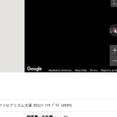
Keyboard shortcuts
Map Data
Terms
Report a pro
リズム大濠 301(ﾗ･ﾌｧｾ ﾌﾟﾘｽﾞﾑｵｵﾎﾘ)