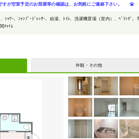
ですが空室予定のお部屋等の確認は、お気軽にご連絡下さい。
、ｼｬﾜｰ、ｼｬﾝﾌﾟｰﾄﾞﾚｯｻｰ、給湯、ﾄｲﾚ、洗濯機置場（室内）、ﾍﾞﾗﾝﾀﾞ、
関ﾁｬｲﾑ
外観・その他