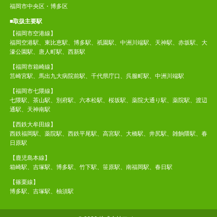
福岡市中央区・博多区
■取扱主要駅
【福岡市空港線】
福岡空港駅、東比恵駅、博多駅、祇園駅、中洲川端駅、天神駅、赤坂駅、大
濠公園駅、唐人町駅、西新駅
【福岡市箱崎線】
筥崎宮駅、馬出九大病院前駅、千代県庁口、呉服町駅、中洲川端駅
【福岡市七隈線】
七隈駅、茶山駅、別府駅、六本松駅、桜坂駅、薬院大通り駅、薬院駅、渡辺
通駅、天神南駅
【西鉄大牟田線】
西鉄福岡駅、薬院駅、西鉄平尾駅、高宮駅、大橋駅、井尻駅、雑餉隈駅、春
日原駅
【鹿児島本線】
箱崎駅、吉塚駅、博多駅、竹下駅、笹原駅、南福岡駅、春日駅
【篠栗線】
博多駅、吉塚駅、柚須駅