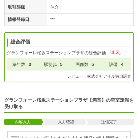
取引態様
仲介
情報登録日
***
総合評価
4.3
グランフォーレ桜坂ステーションプラザ
の総合評価
『
』
築年数
3
駅徒歩
5
画像数
5
設備
4
レビュー：
株式会社アイル
独自調査
グランフォーレ桜坂ステーションプラザ【満室】の空室速報を
受け取る
内容入力
入力確認
送信完了
下記フォームにご記入いただきました皆様の個人情報は、
プ