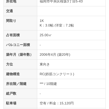
所在地
福岡市中央区桜坂3丁目5-43
交通
間取り
1K
K
：3.0帖
洋室
：7.2帖
占有面積
25.00㎡
バルコニー面積
-
築年月（築年数）
2006年4月 (築20年)
方位
東向き
建物構造
RC(鉄筋コンクリート)
所在階／階建
*** / 10階建
総戸数
-
駐車場
空有 / 料金：15,120円