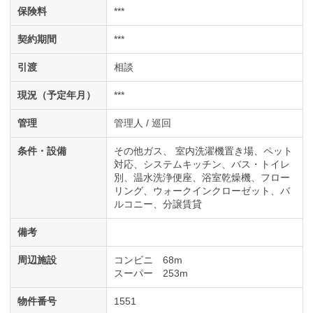
保険料
***
契約期間
***
引渡
相談
現況（予定年月）
***
管理
管理人 / 巡回
条件・設備
その他ガス
室内洗濯機置き場
ペット
対応
システムキッチン
バス・トイレ
別
温水洗浄便座
浴室乾燥機
フロー
リング
ウォークインクローゼット
バ
ルコニー
分譲賃貸
備考
周辺施設
コンビニ 68m
スーパー 253m
物件番号
1551