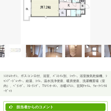
ｼｽﾃﾑｷｯﾁﾝ、ガスコンロ付、浴室、ﾊﾞｽﾄｲﾚ別、ｼｬﾜｰ、浴室換気乾燥機、ｼ
ｬﾝﾌﾟｰﾄﾞﾚｯｻｰ、給湯、ﾄｲﾚ、温水洗浄便座、暖房便座、洗濯機置場（室
内）、ﾍﾞﾗﾝﾀﾞ、ﾌﾛｰﾘﾝｸﾞ、TVｲﾝﾀｰﾎﾝ、冷暖ｴｱｺﾝ、玄関ﾁｬｲﾑ、ｳｫｰｸｲﾝｸﾛ
ｰｾﾞｯﾄ
担当者からのコメント