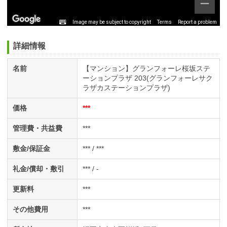
Image may be subject to copyright
Terms
Report a problem
詳細情報
名前
【マンション】グランフォーレ桜坂ステ
ーションプラザ 203(グランフォーレサク
ラザカステーションプラザ)
価格
***
管理費・共益費
***
敷金/保証金
*** / ***
礼金/償却・敷引
*** / -
更新料
***
その他費用
***