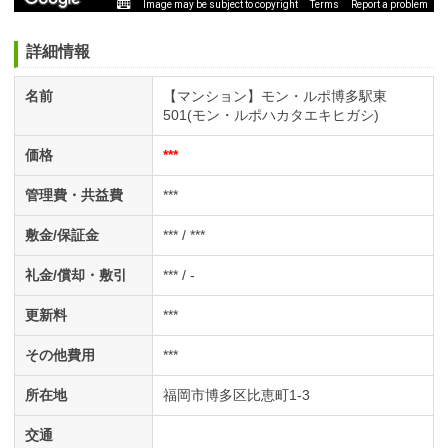
Image may be subject to copyright
Terms
Report a problem
詳細情報
名前
【マンション】モン・ルポ博多駅東
501(モン・ルポハカタエキヒガシ)
価格
***
管理費・共益費
***
敷金/保証金
*** / ***
礼金/償却・敷引
*** / -
更新料
***
その他費用
***
所在地
福岡市博多区比恵町1-3
交通