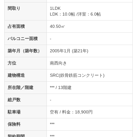
間取り
1LDK
LDK
：10.0帖
洋室
：6.0帖
占有面積
40.50㎡
バルコニー面積
-
築年月（築年数）
2005年1月 (築21年)
方位
南西向き
建物構造
SRC(鉄骨鉄筋コンクリート)
所在階／階建
*** / 13階建
総戸数
-
駐車場
空有 / 料金：18,900円
保険料
***
契約期間
***