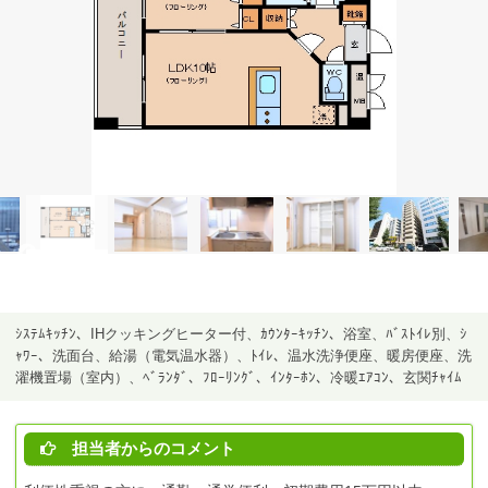
ｼｽﾃﾑｷｯﾁﾝ、IHクッキングヒーター付、ｶｳﾝﾀｰｷｯﾁﾝ、浴室、ﾊﾞｽﾄｲﾚ別、ｼ
ｬﾜｰ、洗面台、給湯（電気温水器）、ﾄｲﾚ、温水洗浄便座、暖房便座、洗
濯機置場（室内）、ﾍﾞﾗﾝﾀﾞ、ﾌﾛｰﾘﾝｸﾞ、ｲﾝﾀｰﾎﾝ、冷暖ｴｱｺﾝ、玄関ﾁｬｲﾑ
担当者からのコメント