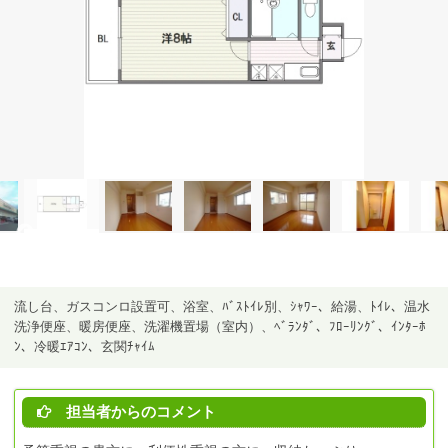
流し台、ガスコンロ設置可、浴室、ﾊﾞｽﾄｲﾚ別、ｼｬﾜｰ、給湯、ﾄｲﾚ、温水
洗浄便座、暖房便座、洗濯機置場（室内）、ﾍﾞﾗﾝﾀﾞ、ﾌﾛｰﾘﾝｸﾞ、ｲﾝﾀｰﾎ
ﾝ、冷暖ｴｱｺﾝ、玄関ﾁｬｲﾑ
担当者からのコメント