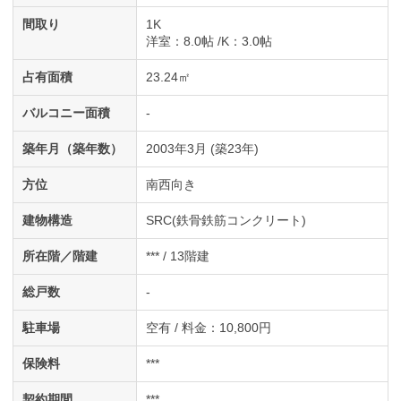
間取り
1K
洋室
：8.0帖
K
：3.0帖
占有面積
23.24㎡
バルコニー面積
-
築年月（築年数）
2003年3月 (築23年)
方位
南西向き
建物構造
SRC(鉄骨鉄筋コンクリート)
所在階／階建
*** / 13階建
総戸数
-
駐車場
空有 / 料金：10,800円
保険料
***
契約期間
***