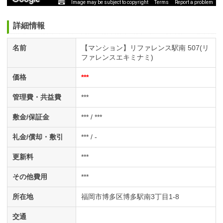
Image may be subject to copyright
Terms
Report a problem
詳細情報
名前
【マンション】リファレンス駅南 507(リ
ファレンスエキミナミ)
価格
***
管理費・共益費
***
敷金/保証金
*** / ***
礼金/償却・敷引
*** / -
更新料
***
その他費用
***
所在地
福岡市博多区博多駅南3丁目1-8
交通