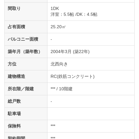
間取り
1DK
洋室
：5.5帖
DK
：4.5帖
占有面積
25.20㎡
バルコニー面積
-
築年月（築年数）
2004年3月 (築22年)
方位
北西向き
建物構造
RC(鉄筋コンクリート)
所在階／階建
*** / 10階建
総戸数
-
駐車場
保険料
***
契約期間
***