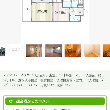
ｼｽﾃﾑｷｯﾁﾝ、ガスコンロ設置可、浴室、ﾊﾞｽﾄｲﾚ別、ｼｬﾜｰ、洗面台、給
湯、ﾄｲﾚ、温水洗浄便座、暖房便座、洗濯機置場（室内）、洗濯機、ﾍﾞﾗ
ﾝﾀﾞ、ﾌﾛｰﾘﾝｸﾞ、ｲﾝﾀｰﾎﾝ、冷暖ｴｱｺﾝ、玄関ﾁｬｲﾑ
担当者からのコメント