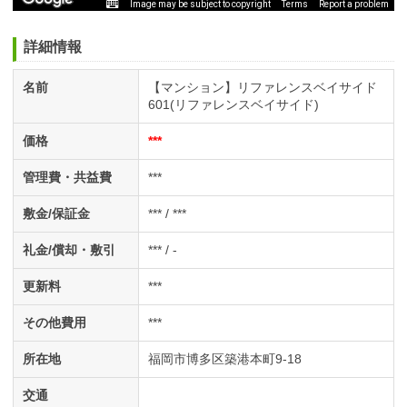
Image may be subject to copyright
Terms
Report a problem
詳細情報
名前
【マンション】リファレンスベイサイド
601(リファレンスベイサイド)
価格
***
管理費・共益費
***
敷金/保証金
*** / ***
礼金/償却・敷引
*** / -
更新料
***
その他費用
***
所在地
福岡市博多区築港本町9-18
交通