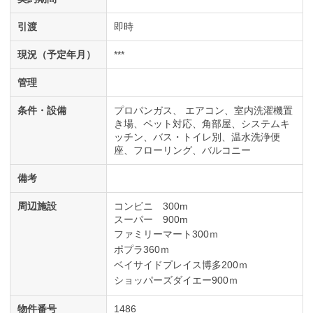
引渡
即時
現況（予定年月）
***
管理
条件・設備
プロパンガス
エアコン
室内洗濯機置
き場
ペット対応
角部屋
システムキ
ッチン
バス・トイレ別
温水洗浄便
座
フローリング
バルコニー
備考
周辺施設
コンビニ 300m
スーパー 900m
ファミリーマート300ｍ
ポプラ360ｍ
ベイサイドプレイス博多200ｍ
ショッパーズダイエー900ｍ
物件番号
1486