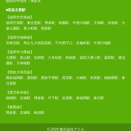
福岡市中央区・博多区
■取扱主要駅
【福岡市空港線】
福岡空港駅、東比恵駅、博多駅、祇園駅、中洲川端駅、天神駅、赤坂駅、大
濠公園駅、唐人町駅、西新駅
【福岡市箱崎線】
筥崎宮駅、馬出九大病院前駅、千代県庁口、呉服町駅、中洲川端駅
【福岡市七隈線】
七隈駅、茶山駅、別府駅、六本松駅、桜坂駅、薬院大通り駅、薬院駅、渡辺
通駅、天神南駅
【西鉄大牟田線】
西鉄福岡駅、薬院駅、西鉄平尾駅、高宮駅、大橋駅、井尻駅、雑餉隈駅、春
日原駅
【鹿児島本線】
箱崎駅、吉塚駅、博多駅、竹下駅、笹原駅、南福岡駅、春日駅
【篠栗線】
博多駅、吉塚駅、柚須駅
©
2026 株式会社アイル