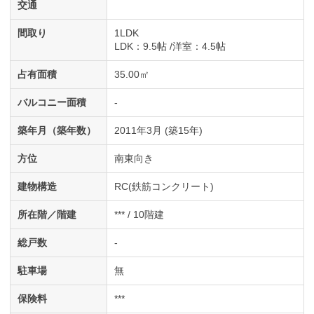
交通
間取り
1LDK
LDK
：9.5帖
洋室
：4.5帖
占有面積
35.00㎡
バルコニー面積
-
築年月（築年数）
2011年3月 (築15年)
方位
南東向き
建物構造
RC(鉄筋コンクリート)
所在階／階建
*** / 10階建
総戸数
-
駐車場
無
保険料
***