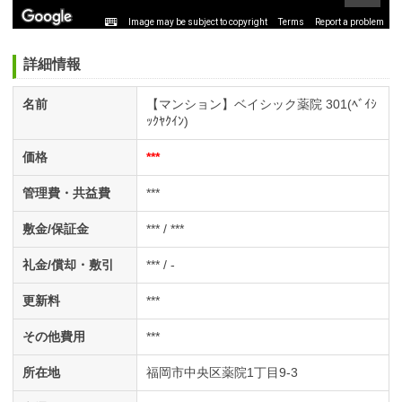
Image may be subject to copyright
Terms
Report a problem
詳細情報
名前
【マンション】ベイシック薬院 301(ﾍﾞｲｼ
ｯｸﾔｸｲﾝ)
価格
***
管理費・共益費
***
敷金/保証金
*** / ***
礼金/償却・敷引
*** / -
更新料
***
その他費用
***
所在地
福岡市中央区薬院1丁目9-3