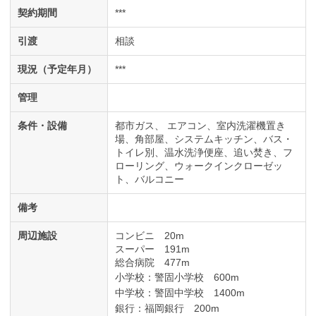
契約期間
***
引渡
相談
現況（予定年月）
***
管理
条件・設備
都市ガス
エアコン
室内洗濯機置き
場
角部屋
システムキッチン
バス・
トイレ別
温水洗浄便座
追い焚き
フ
ローリング
ウォークインクローゼッ
ト
バルコニー
備考
周辺施設
コンビニ 20m
スーパー 191m
総合病院 477m
小学校：警固小学校 600m
中学校：警固中学校 1400m
銀行：福岡銀行 200m