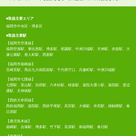
■取扱主要エリア
福岡市中央区・博多区
■取扱主要駅
【福岡市空港線】
福岡空港駅、東比恵駅、博多駅、祇園駅、中洲川端駅、天神駅、赤坂駅、大
濠公園駅、唐人町駅、西新駅
【福岡市箱崎線】
筥崎宮駅、馬出九大病院前駅、千代県庁口、呉服町駅、中洲川端駅
【福岡市七隈線】
七隈駅、茶山駅、別府駅、六本松駅、桜坂駅、薬院大通り駅、薬院駅、渡辺
通駅、天神南駅
【西鉄大牟田線】
西鉄福岡駅、薬院駅、西鉄平尾駅、高宮駅、大橋駅、井尻駅、雑餉隈駅、春
日原駅
【鹿児島本線】
箱崎駅、吉塚駅、博多駅、竹下駅、笹原駅、南福岡駅、春日駅