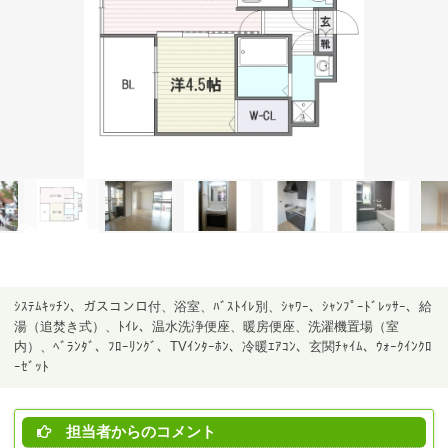
ｼｽﾃﾑｷｯﾁﾝ、ガスコンロ付、浴室、ﾊﾞｽﾄｲﾚ別、ｼｬﾜｰ、ｼｬﾝﾌﾟｰﾄﾞﾚｯｻｰ、給
湯（追焚き式）、ﾄｲﾚ、温水洗浄便座、暖房便座、洗濯機置場（室
内）、ﾍﾞﾗﾝﾀﾞ、ﾌﾛｰﾘﾝｸﾞ、TVｲﾝﾀｰﾎﾝ、冷暖ｴｱｺﾝ、玄関ﾁｬｲﾑ、ｳｫｰｸｲﾝｸﾛ
ｰｾﾞｯﾄ
担当者からのコメント