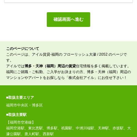
このページについて
このページは、アイル賃貸-福岡の フローリッシュ大濠 / 2052 のページで
す。
アイルでは
博多・天神（福岡）周辺の賃貸
住宅情報を多く掲載しています。
福岡にご就職・ご転勤、ご入学がお決まりの方、博多・天神（福岡）周辺の
マンションやアパートをお探しなら「株式会社アイル」にお任せ下さい！
■取扱主要エリア
福岡市中央区・博多区
■取扱主要駅
【福岡市空港線】
福岡空港駅、東比恵駅、博多駅、祇園駅、中洲川端駅、天神駅、赤坂駅、大
濠公園駅、唐人町駅、西新駅