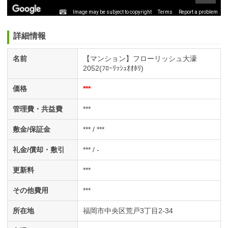
Image may be subject to copyright
Terms
Report a problem
詳細情報
名前
【マンション】フローリッシュ大濠
2052(ﾌﾛｰﾘｯｼｭｵｵﾎﾘ)
価格
***
管理費・共益費
***
敷金/保証金
*** / ***
礼金/償却・敷引
*** / -
更新料
***
その他費用
***
所在地
福岡市中央区荒戸3丁目2-34