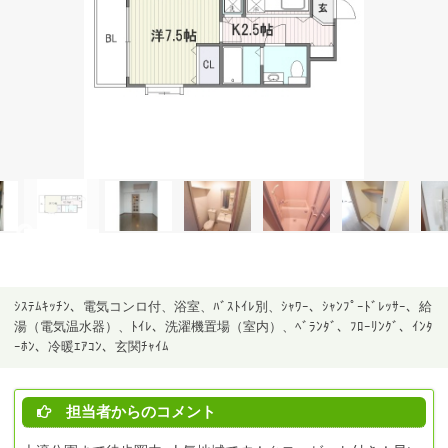
ｼｽﾃﾑｷｯﾁﾝ、電気コンロ付、浴室、ﾊﾞｽﾄｲﾚ別、ｼｬﾜｰ、ｼｬﾝﾌﾟｰﾄﾞﾚｯｻｰ、給
湯（電気温水器）、ﾄｲﾚ、洗濯機置場（室内）、ﾍﾞﾗﾝﾀﾞ、ﾌﾛｰﾘﾝｸﾞ、ｲﾝﾀ
ｰﾎﾝ、冷暖ｴｱｺﾝ、玄関ﾁｬｲﾑ
担当者からのコメント