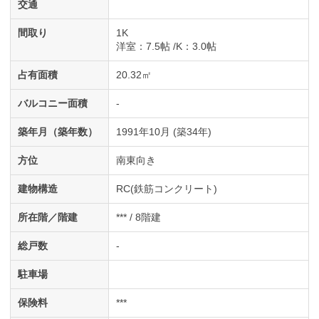
交通
間取り
1K
洋室
：7.5帖
K
：3.0帖
占有面積
20.32㎡
バルコニー面積
-
築年月（築年数）
1991年10月 (築34年)
方位
南東向き
建物構造
RC(鉄筋コンクリート)
所在階／階建
*** / 8階建
総戸数
-
駐車場
保険料
***