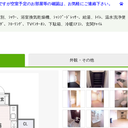
ですが空室予定のお部屋等の確認は、お気軽にご連絡下さい。
ﾚ別、ｼｬﾜｰ、浴室換気乾燥機、ｼｬﾝﾌﾟｰﾄﾞﾚｯｻｰ、給湯、ﾄｲﾚ、温水洗浄便
ﾛｰﾘﾝｸﾞ、TVｲﾝﾀｰﾎﾝ、下駄箱、冷暖ｴｱｺﾝ、玄関ﾁｬｲﾑ
外観・その他