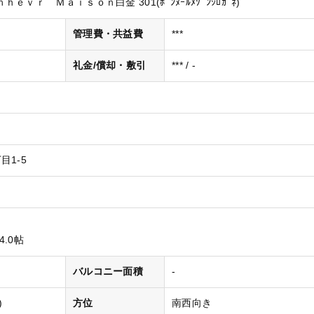
ｖｒ Ｍａｉｓｏｎ白金 301(ﾎﾞﾝﾇｰﾙﾒｿﾞﾝｼﾛｶﾞﾈ)
管理費・共益費
***
礼金/償却・敷引
*** / -
目1-5
4.0帖
バルコニー面積
-
)
方位
南西向き