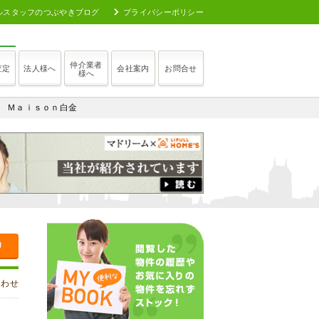
ルスタッフのつぶやきブログ
プライバシーポリシー
仲介業者
査定
法人様へ
会社案内
お問合せ
様へ
ｒ Ｍａｉｓｏｎ白金
り
合わせ