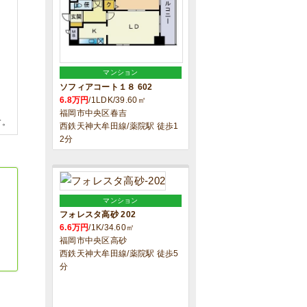
マンション
ソフィアコート１８ 602
6.8万円
/1LDK/39.60㎡
福岡市中央区春吉
す。
西鉄天神大牟田線/薬院駅 徒歩1
2分
マンション
フォレスタ高砂 202
6.6万円
/1K/34.60㎡
福岡市中央区高砂
西鉄天神大牟田線/薬院駅 徒歩5
分