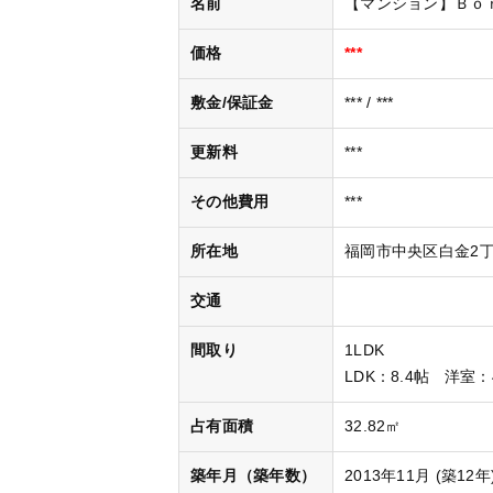
名前
【マンション】Ｂｏｎｈｅ
価格
***
敷金/保証金
*** / ***
更新料
***
その他費用
***
所在地
福岡市中央区白金2丁
交通
間取り
1LDK
LDK
：8.4帖
洋室
：
占有面積
32.82㎡
築年月（築年数）
2013年11月 (築12年