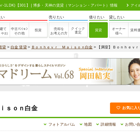
-1LDK)【301】 | 博多・天神の賃貸（マンション・アパート）情報
アイ
たい
売りたい
借りたい
貸したい
クイック
建て
中古ﾏﾝｼｮﾝ
売却を
オーナー
投資
賃貸
賃料
査定
その他
お考えの方
様へ
・中古)
賃貸
>
白金 賃貸
>
Ｂｏｎｈｅｖｒ Ｍａｉｓｏｎ白金
> 【満室】Ｂｏｎｈｅｖ
ｉｓｏｎ白金
お気に入
フォトアルバム
地図
詳細情報
お問い