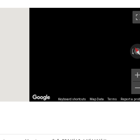
Keyboard shortcuts
Map Data
Terms
Report a pro