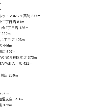
m
m
ットマルシェ薬院 577m
二丁目店 81m
金2丁目店 126m
222m
1丁目店 423m
 446m
店 507m
や家具福岡本店 373m
AYA那の川店 421m
川店 286m
m
m
57m
通支店 349m
 373m