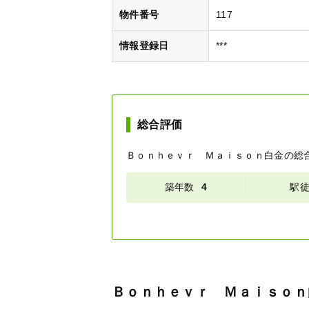
物件番号
117
情報登録日
***
総合評価
Ｂｏｎｈｅｖｒ Ｍａｉｓｏｎ白金
の総
築年数
4
駅
Ｂｏｎｈｅｖｒ Ｍａｉｓｏｎ白