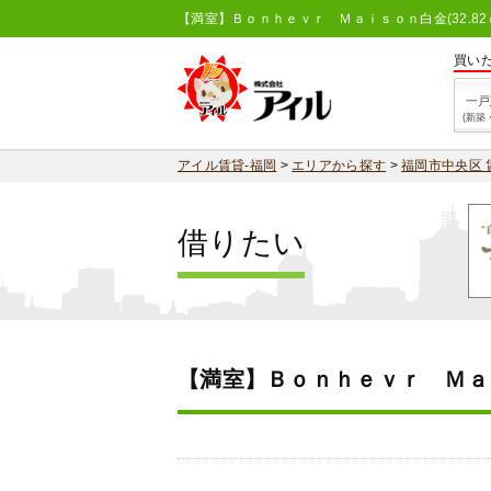
【満室】Ｂｏｎｈｅｖｒ Ｍａｉｓｏｎ白金(32.82㎡
買い
一戸
(新築
アイル賃貸-福岡
>
エリアから探す
>
福岡市中央区 
借りたい
【満室】Ｂｏｎｈｅｖｒ Ｍａ