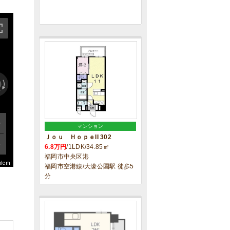
マンション
Ｊｏｕ ＨｏｐｅII 302
6.8万円
/1LDK/34.85㎡
福岡市中央区港
blem
福岡市空港線/大濠公園駅 徒歩5
分