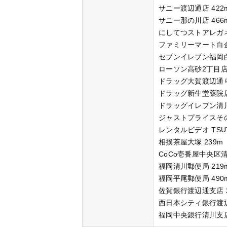
サニー渡辺通店 422
サニー那の川店 466
にしてつストアレガネ
ファミリーマート白金
セブンイレブン福岡白
ローソン高砂2丁目店 
ドラッグ大賀渡辺通り
ドラッグ新生堂薬院店
ドラッグイレブン清川
ジャストプライスその
レンタルビデオ TSUT
相撲茶屋大塚 239m
CoCo壱番屋中央区清
福岡清川郵便局 219
福岡平尾郵便局 490
佐賀銀行渡辺通支店 2
西日本シティ銀行渡辺
福岡中央銀行清川支店