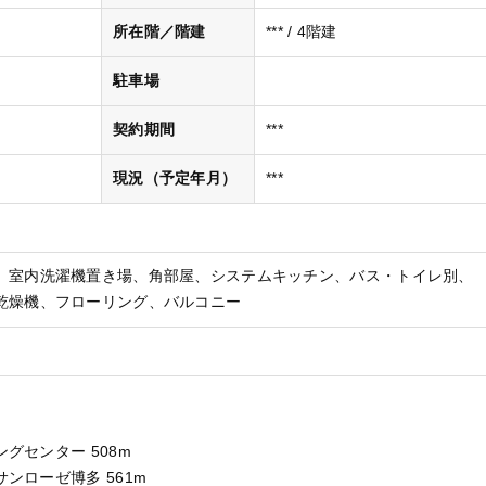
所在階／階建
*** / 4階建
駐車場
契約期間
***
現況（予定年月）
***
室内洗濯機置き場
角部屋
システムキッチン
バス・トイレ別
乾燥機
フローリング
バルコニー
グセンター 508m
ンローゼ博多 561m