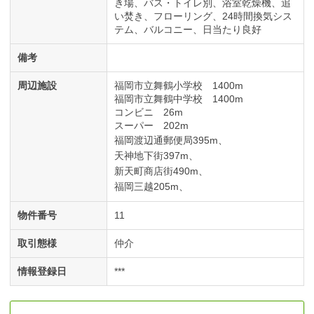
き場
バス・トイレ別
浴室乾燥機
追
い焚き
フローリング
24時間換気シス
テム
バルコニー
日当たり良好
備考
周辺施設
福岡市立舞鶴小学校 1400m
福岡市立舞鶴中学校 1400m
コンビニ 26m
スーパー 202m
福岡渡辺通郵便局395m、
天神地下街397m、
新天町商店街490m、
福岡三越205m、
物件番号
11
取引態様
仲介
情報登録日
***