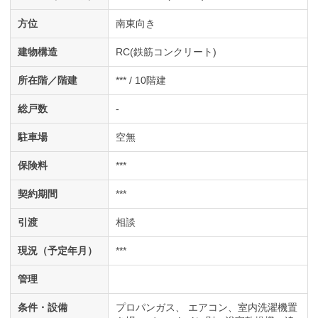
方位
南東向き
建物構造
RC(鉄筋コンクリート)
所在階／階建
*** / 10階建
総戸数
-
駐車場
空無
保険料
***
契約期間
***
引渡
相談
現況（予定年月）
***
管理
条件・設備
プロパンガス
エアコン
室内洗濯機置