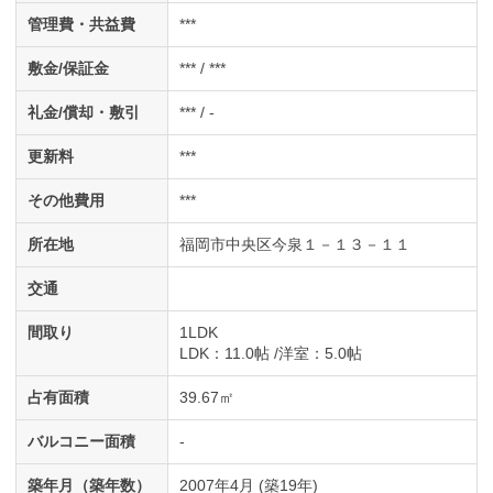
管理費・共益費
***
敷金/保証金
*** / ***
礼金/償却・敷引
*** / -
更新料
***
その他費用
***
所在地
福岡市中央区今泉１－１３－１１
交通
間取り
1LDK
LDK
：11.0帖
洋室
：5.0帖
占有面積
39.67㎡
バルコニー面積
-
築年月（築年数）
2007年4月 (築19年)