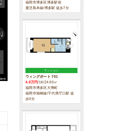
福岡市博多区博多駅前
鹿児島本線/博多駅 徒歩7分
マンション
ウィングポート 701
blem
4.9万円
/1K/24.60㎡
福岡市博多区大博町
福岡市箱崎線/千代県庁口駅 徒
歩0分