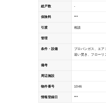
総戸数
-
保険料
***
引渡
相談
管理
条件・設備
プロパンガス
エア
追い焚き
フローリ
備考
周辺施設
物件番号
1046
情報登録日
***