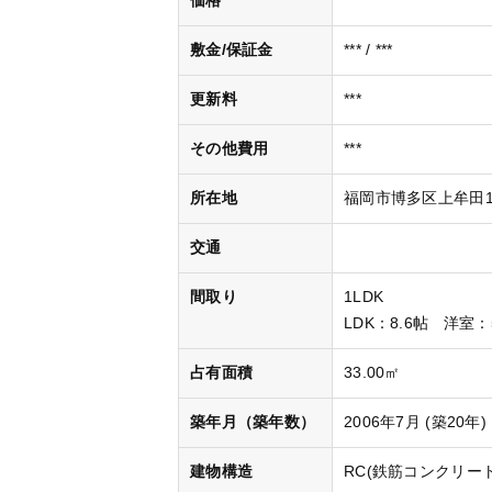
価格
***
敷金/保証金
*** / ***
更新料
***
その他費用
***
所在地
福岡市博多区上牟田1丁
交通
間取り
1LDK
LDK
：8.6帖
洋室
：
占有面積
33.00㎡
築年月（築年数）
2006年7月 (築20年)
建物構造
RC(鉄筋コンクリート