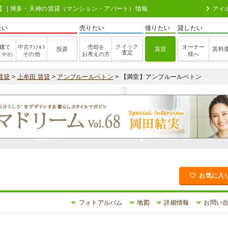
102】 | 博多・天神の賃貸（マンション・アパート）情報
アイ
たい
売りたい
借りたい
貸したい
クイック
建て
中古ﾏﾝｼｮﾝ
売却を
オーナー
投資
賃貸
賃料
査定
その他
お考えの方
様へ
・中古)
賃貸
>
上牟田 賃貸
>
アンプルールベトン
> 【満室】アンプルールベトン
お気に入
フォトアルバム
地図
詳細情報
お問い