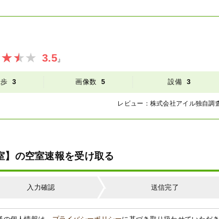
3.5
』
徒歩
3
画像数
5
設備
3
レビュー：
株式会社アイル
独自調
【満室】の空室速報を受け取る
入力確認
送信完了