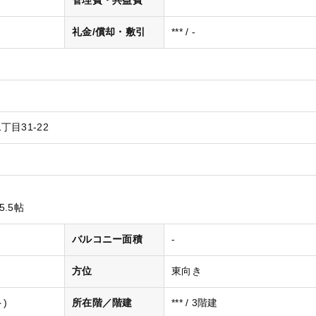
管理費・共益費
***
礼金/償却・敷引
*** / -
目31-22
5.5帖
バルコニー面積
-
方位
東向き
)
所在階／階建
*** / 3階建