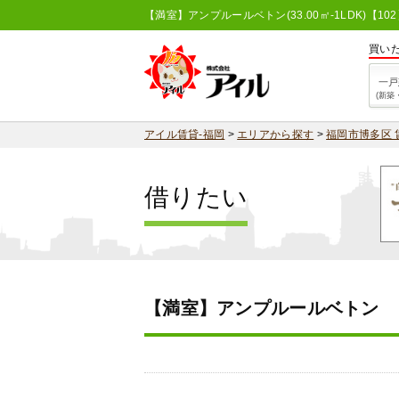
【満室】アンプルールベトン(33.00㎡-1LDK)【
買い
一戸
(新築
アイル賃貸-福岡
>
エリアから探す
>
福岡市博多区 
借りたい
【満室】アンプルールベトン