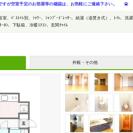
ですが空室予定のお部屋等の確認は、お気軽にご連絡下さい。
、浴室、ﾊﾞｽﾄｲﾚ別、ｼｬﾜｰ、ｼｬﾝﾌﾟｰﾄﾞﾚｯｻｰ、給湯（追焚き式）、ﾄｲﾚ、洗
ﾝﾀｰﾎﾝ、下駄箱、冷暖ｴｱｺﾝ、玄関ﾁｬｲﾑ
外観・その他