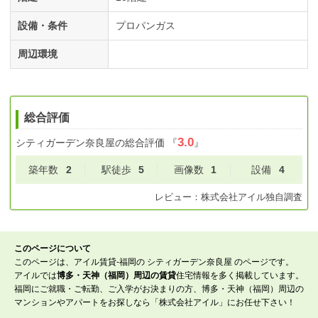
設備・条件
プロパンガス
周辺環境
総合評価
3.0
シティガーデン奈良屋
の総合評価
『
』
築年数
2
駅徒歩
5
画像数
1
設備
4
レビュー：
株式会社アイル
独自調査
このページについて
このページは、アイル賃貸-福岡の シティガーデン奈良屋 のページです。
アイルでは
博多・天神（福岡）周辺の賃貸
住宅情報を多く掲載しています。
福岡にご就職・ご転勤、ご入学がお決まりの方、博多・天神（福岡）周辺の
マンションやアパートをお探しなら「株式会社アイル」にお任せ下さい！