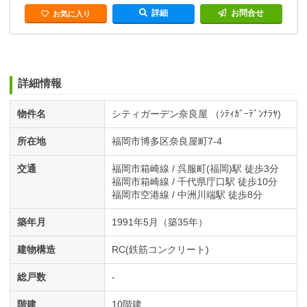
詳細
お問合せ
お気に入り
詳細情報
物件名
シティガーデン奈良屋 （ｼﾃｨｶﾞｰﾃﾞﾝﾅﾗﾔ)
所在地
福岡市博多区奈良屋町7-4
交通
福岡市箱崎線 / 呉服町(福岡)駅 徒歩3分
福岡市箱崎線 / 千代県庁口駅 徒歩10分
福岡市空港線 / 中洲川端駅 徒歩8分
築年月
1991年5月（築35年）
建物構造
RC(鉄筋コンクリート)
総戸数
-
階建
10階建