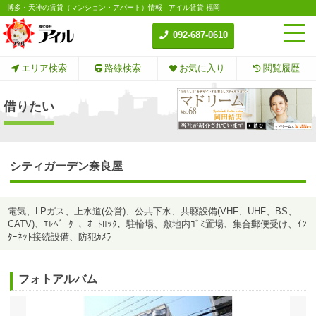
博多・天神の賃貸（マンション・アパート）情報 - アイル賃貸-福岡
092-687-0610
エリア検索
路線検索
お気に入り
閲覧履歴
借りたい
シティガーデン奈良屋
電気、LPガス、上水道(公営)、公共下水、共聴設備(VHF、UHF、BS、
CATV)、ｴﾚﾍﾞｰﾀｰ、ｵｰﾄﾛｯｸ、駐輪場、敷地内ｺﾞﾐ置場、集合郵便受け、ｲﾝ
ﾀｰﾈｯﾄ接続設備、防犯ｶﾒﾗ
フォトアルバム