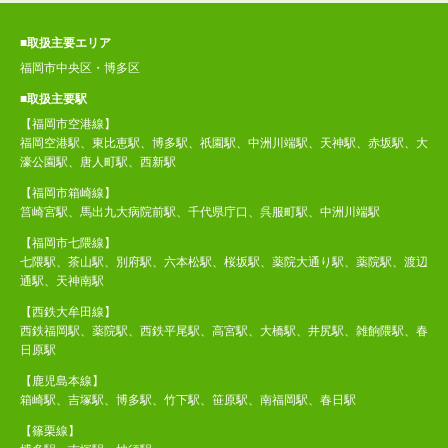
■取扱主要エリア
福岡市中央区・博多区
■取扱主要駅
【福岡市空港線】
福岡空港駅、東比恵駅、博多駅、祇園駅、中洲川端駅、天神駅、赤坂駅、大
濠公園駅、唐人町駅、西新駅
【福岡市箱崎線】
筥崎宮駅、馬出九大病院前駅、千代県庁口、呉服町駅、中洲川端駅
【福岡市七隈線】
七隈駅、茶山駅、別府駅、六本松駅、桜坂駅、薬院大通り駅、薬院駅、渡辺
通駅、天神南駅
【西鉄大牟田線】
西鉄福岡駅、薬院駅、西鉄平尾駅、高宮駅、大橋駅、井尻駅、雑餉隈駅、春
日原駅
【鹿児島本線】
箱崎駅、吉塚駅、博多駅、竹下駅、笹原駅、南福岡駅、春日駅
【篠栗線】