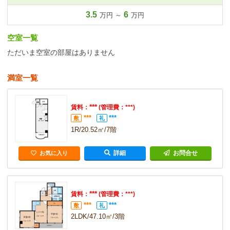
3.5
6
万円 ～
万円
空室一覧
ただいま空室の部屋はありません
満室一覧
***
賃料：
(管理費：***)
***
***
敷
礼
1R/20.52㎡/7階
詳細
お問合せ
お気に入り
***
賃料：
(管理費：***)
***
***
敷
礼
2LDK/47.10㎡/3階