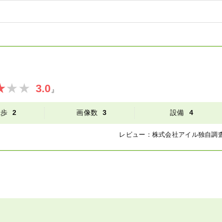
3.0
』
徒歩
2
画像数
3
設備
4
レビュー：
株式会社アイル
独自調