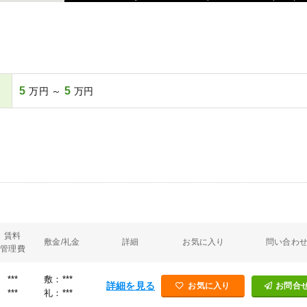
5
5
万円 ～
万円
賃料
敷金/礼金
詳細
お気に入り
問い合わ
管理費
***
敷：***
詳細を見る
お気に入り
お問合
***
礼：***