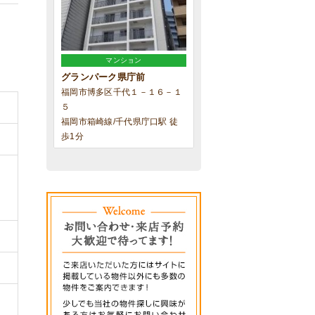
マンション
グランパーク県庁前
福岡市博多区千代１－１６－１
５
福岡市箱崎線/千代県庁口駅 徒
歩1分