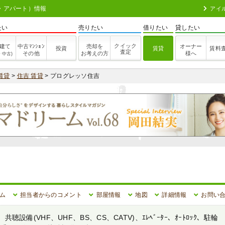
ン・アパート）情報
アイ
たい
売りたい
借りたい
貸したい
クイック
建て
中古ﾏﾝｼｮﾝ
売却を
オーナー
投資
賃貸
賃料
査定
その他
お考えの方
様へ
・中古)
賃貸
>
住吉 賃貸
> プログレッソ住吉
ム
担当者からのコメント
部屋情報
地図
詳細情報
お問い
備(VHF、UHF、BS、CS、CATV)、ｴﾚﾍﾞｰﾀｰ、ｵｰﾄﾛｯｸ、駐輪