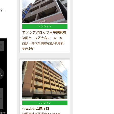
ます。
マンション
アソシアグロッツォ平尾駅前
福岡市中央区大宮２－６－９
西鉄天神大牟田線/西鉄平尾駅
徒歩2分
マンション
ウェルカム県庁口
blem