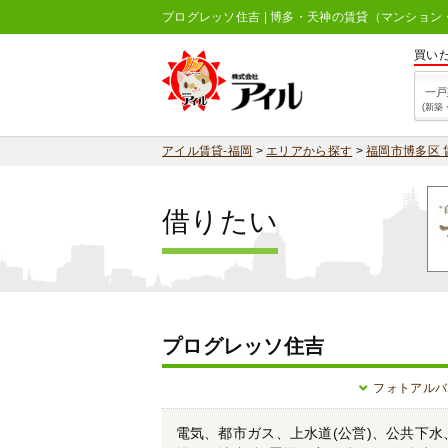
プログレッソ住吉 | 博多・天神の賃貸（マンショ
買い
一戸
(新築
アイル賃貸-福岡
>
エリアから探す
>
福岡市博多区 
借りたい
プログレッソ住吉
フォトアルバ
電気、都市ガス、上水道(公営)、公共下水、共聴設