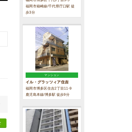
福岡市博多区千代3丁目3-5
福岡市箱崎線/千代県庁口駅 徒
歩3分
マンション
イル・グラッツィア住吉
福岡市博多区住吉2丁目11-9
鹿児島本線/博多駅 徒歩9分
せ
せ