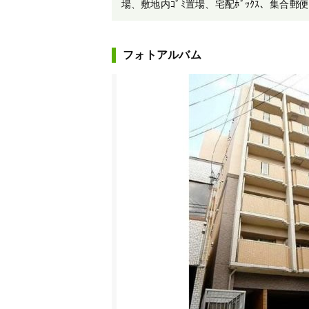
場、敷地内ｺﾞﾐ置場、宅配ﾎﾞｯｸｽ、集合郵便
フォトアルバム