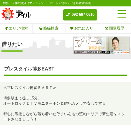
博多・天神の賃貸（マンション・アパート）情報 - アイル賃貸-福岡
092-687-0610
エリア検索
路線検索
お気に入り
閲覧履歴
借りたい
プレスタイル博多EAST
≪プレスタイル博多ＥＡＳＴ≫
博多駅まで徒歩15分。
オートロック＆ＴＶモニターホン＆防犯カメラで安心です☆
都心に隣接しながら落ち着いた佇まいをもつ堅粕エリアで新生活をスタ
ートさせましょう！