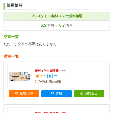
部屋情報
プレスタイル博多EASTの賃料相場
6.5
6.7
万円 ～
万円
空室一覧
ただいま空室の部屋はありません
満室一覧
***
賃料：
(管理費：***)
***
***
敷
礼
2LDK/41.95㎡/6階
詳細
お問合せ
お気に入り