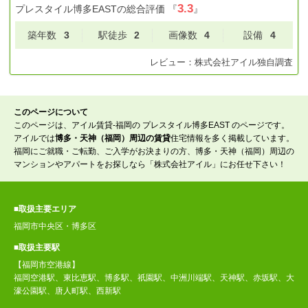
3.3
プレスタイル博多EAST
の総合評価
『
』
築年数
3
駅徒歩
2
画像数
4
設備
4
レビュー：
株式会社アイル
独自調査
このページについて
このページは、アイル賃貸-福岡の プレスタイル博多EAST のページです。
アイルでは
博多・天神（福岡）周辺の賃貸
住宅情報を多く掲載しています。
福岡にご就職・ご転勤、ご入学がお決まりの方、博多・天神（福岡）周辺の
マンションやアパートをお探しなら「株式会社アイル」にお任せ下さい！
■取扱主要エリア
福岡市中央区・博多区
■取扱主要駅
【福岡市空港線】
福岡空港駅、東比恵駅、博多駅、祇園駅、中洲川端駅、天神駅、赤坂駅、大
濠公園駅、唐人町駅、西新駅