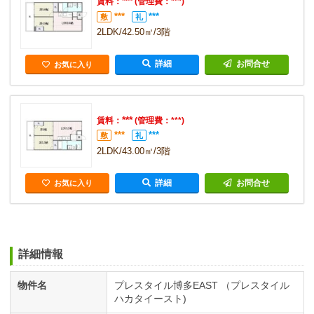
***
賃料：
(管理費：***)
***
***
敷
礼
2LDK/42.50㎡/3階
詳細
お問合せ
お気に入り
***
賃料：
(管理費：***)
***
***
敷
礼
2LDK/43.00㎡/3階
詳細
お問合せ
お気に入り
詳細情報
物件名
プレスタイル博多EAST （プレスタイル
ハカタイースト)