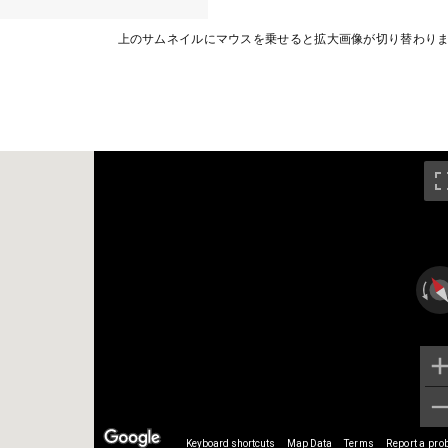
上のサムネイルにマウスを乗せると拡大画像が切り替わり
Keyboard shortcuts
Map Data
Terms
Report a pro