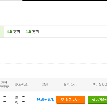
4.5
4.5
万円 ～
万円
賃料
敷金/礼金
詳細
お気に入り
問い合わ
管理費
***
敷：***
詳細を見る
お気に入り
お問合
***
礼：***