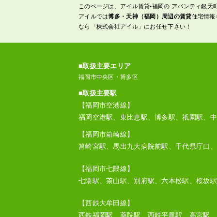
このページは、アイル賃貸-福岡の アバンティ銀天
アイルでは
博多・天神（福岡）周辺の賃貸
住宅情報
なら「株式会社アイル」にお任せ下さい！
■取扱主要エリア
福岡市中央区・博多区
■取扱主要駅
【福岡市空港線】
福岡空港駅、東比恵駅、博多駅、祇園駅、中
【福岡市箱崎線】
筥崎宮駅、馬出九大病院前駅、千代県庁口、
【福岡市七隈線】
七隈駅、茶山駅、別府駅、六本松駅、桜坂駅
【西鉄大牟田線】
西鉄福岡駅、薬院駅、西鉄平尾駅、高宮駅、