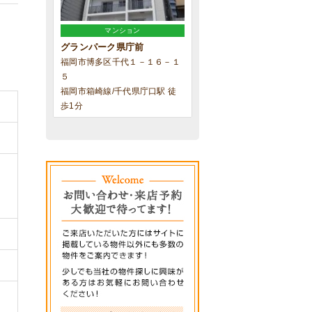
マンション
グランパーク県庁前
福岡市博多区千代１－１６－１
５
福岡市箱崎線/千代県庁口駅 徒
歩1分