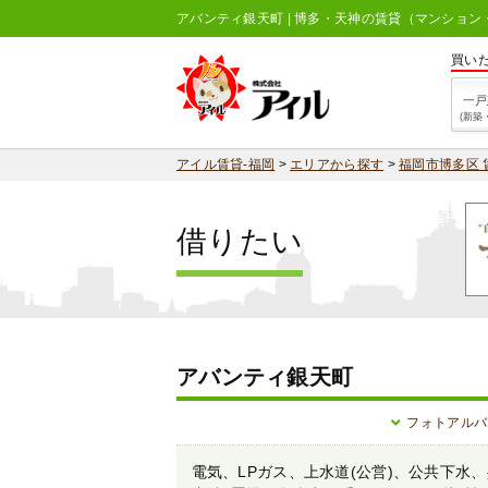
アバンティ銀天町 | 博多・天神の賃貸（マンショ
買い
一戸
(新築
アイル賃貸-福岡
>
エリアから探す
>
福岡市博多区 
借りたい
アバンティ銀天町
フォトアルバ
電気、LPガス、上水道(公営)、公共下水、共聴設