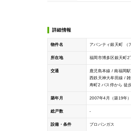
詳細情報
物件名
アバンティ銀天町 （
所在地
福岡市博多区銀天町2丁
交通
鹿児島本線 / 南福岡駅
西鉄天神大牟田線 / 
寿町2 バス停から 徒
築年月
2007年4月（築19年
総戸数
-
設備・条件
プロパンガス