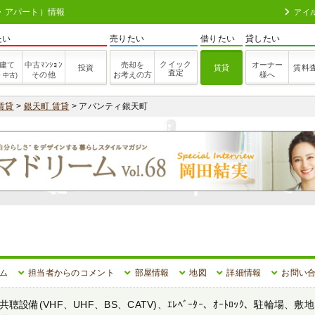
ン・アパート）情報
アイ
たい
売りたい
借りたい
貸したい
クイック
建て
中古ﾏﾝｼｮﾝ
売却を
オーナー
投資
賃貸
賃料
査定
その他
お考えの方
様へ
・中古)
賃貸
>
銀天町 賃貸
> アバンティ銀天町
ム
担当者からのコメント
部屋情報
地図
詳細情報
お問い
備(VHF、UHF、BS、CATV)、ｴﾚﾍﾞｰﾀｰ、ｵｰﾄﾛｯｸ、駐輪場、敷地