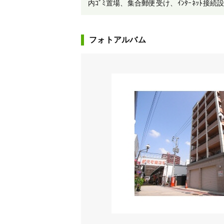
内ｺﾞﾐ置場、集合郵便受け、ｲﾝﾀｰﾈｯﾄ接続
フォトアルバム