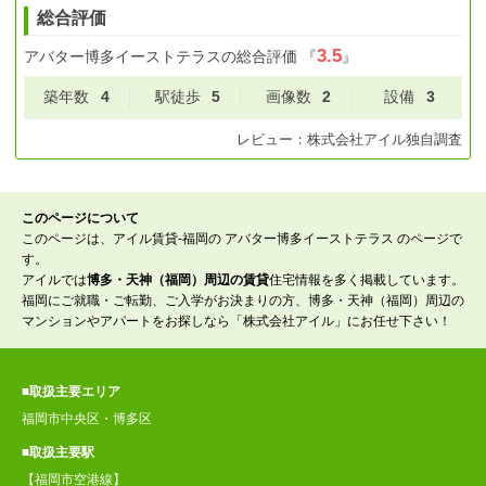
総合評価
3.5
アバター博多イーストテラス
の総合評価
『
』
築年数
4
駅徒歩
5
画像数
2
設備
3
レビュー：
株式会社アイル
独自調査
このページについて
このページは、アイル賃貸-福岡の アバター博多イーストテラス のページで
す。
アイルでは
博多・天神（福岡）周辺の賃貸
住宅情報を多く掲載しています。
福岡にご就職・ご転勤、ご入学がお決まりの方、博多・天神（福岡）周辺の
マンションやアパートをお探しなら「株式会社アイル」にお任せ下さい！
■取扱主要エリア
福岡市中央区・博多区
■取扱主要駅
【福岡市空港線】