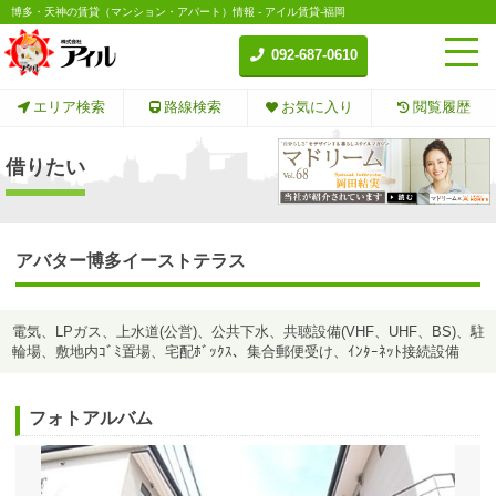
博多・天神の賃貸（マンション・アパート）情報 - アイル賃貸-福岡
092-687-0610
エリア検索
路線検索
お気に入り
閲覧履歴
借りたい
アバター博多イーストテラス
電気、LPガス、上水道(公営)、公共下水、共聴設備(VHF、UHF、BS)、駐
輪場、敷地内ｺﾞﾐ置場、宅配ﾎﾞｯｸｽ、集合郵便受け、ｲﾝﾀｰﾈｯﾄ接続設備
フォトアルバム