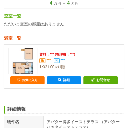
4
4
万円 ～
万円
空室一覧
ただいま空室の部屋はありません
満室一覧
***
賃料：
(管理費：***)
***
***
敷
礼
1K/21.00㎡/1階
詳細
お問合せ
お気に入り
詳細情報
物件名
アバター博多イーストテラス （アバター
ハカタイーストテラス)