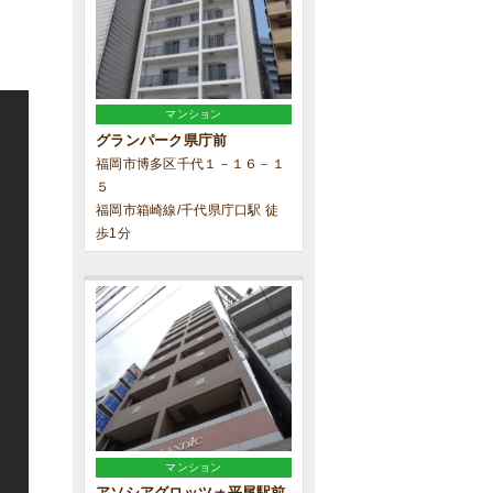
マンション
グランパーク県庁前
福岡市博多区千代１－１６－１
５
福岡市箱崎線/千代県庁口駅 徒
歩1分
マンション
アソシアグロッツォ平尾駅前