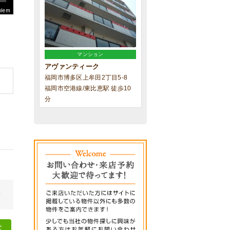
blem
マンション
アヴァンティーク
福岡市博多区上牟田2丁目5-8
福岡市空港線/東比恵駅 徒歩10
分
せ
せ