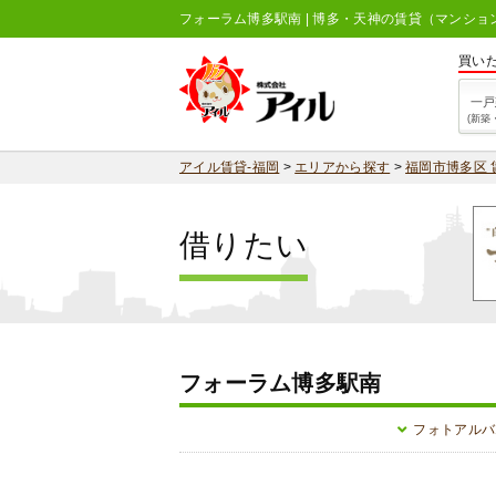
フォーラム博多駅南 | 博多・天神の賃貸（マンシ
買い
一戸
(新築
アイル賃貸-福岡
>
エリアから探す
>
福岡市博多区 
借りたい
フォーラム博多駅南
フォトアルバ