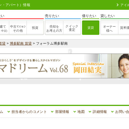
ョン・アパート）情報
アイ
たい
売りたい
借りたい
貸したい
クイック
建て
中古ﾏﾝｼｮﾝ
売却を
オーナー
投資
賃貸
賃料
査定
その他
お考えの方
様へ
・中古)
賃貸
>
博多駅南 賃貸
> フォーラム博多駅南
ム
担当者からのコメント
部屋情報
地図
詳細情報
お問い