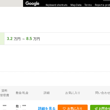
Keyboard shortcuts
Map Data
Terms
Report a pro
3.2
8.5
万円 ～
万円
賃料
敷金/礼金
詳細
お気に入り
問い合わ
管理費
***
敷：***
詳細を見る
お気に入り
お問合