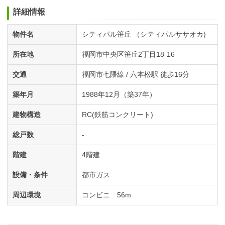
詳細情報
物件名
シティパル笹丘 （シティパルササオカ)
所在地
福岡市中央区笹丘2丁目18-16
交通
福岡市七隈線 / 六本松駅 徒歩16分
築年月
1988年12月（築37年）
建物構造
RC(鉄筋コンクリート)
総戸数
-
階建
4階建
設備・条件
都市ガス
周辺環境
コンビニ 56m