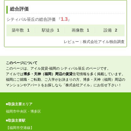
総合評価
1.3
シティパル笹丘
の総合評価
『
』
築年数
1
駅徒歩
1
画像数
1
設備
2
レビュー：
株式会社アイル
独自調査
このページについて
このページは、アイル賃貸-福岡の シティパル笹丘 のページです。
アイルでは
博多・天神（福岡）周辺の賃貸
住宅情報を多く掲載しています。
福岡にご就職・ご転勤、ご入学がお決まりの方、博多・天神（福岡）周辺の
マンションやアパートをお探しなら「株式会社アイル」にお任せ下さい！
■取扱主要エリア
福岡市中央区・博多区
■取扱主要駅
【福岡市空港線】