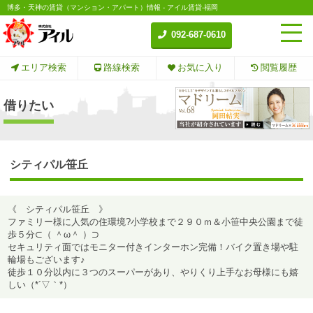
博多・天神の賃貸（マンション・アパート）情報 - アイル賃貸-福岡
092-687-0610
エリア検索
路線検索
お気に入り
閲覧履歴
借りたい
シティパル笹丘
《 シティパル笹丘 》
ファミリー様に人気の住環境?小学校まで２９０ｍ＆小笹中央公園まで徒
歩５分⊂（ ＾ω＾ ）⊃
セキュリティ面ではモニター付きインターホン完備！バイク置き場や駐
輪場もございます♪
徒歩１０分以内に３つのスーパーがあり、やりくり上手なお母様にも嬉
しい（*´▽｀*）