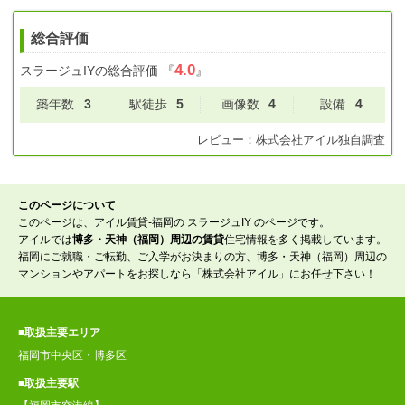
総合評価
4.0
スラージュIY
の総合評価
『
』
築年数
3
駅徒歩
5
画像数
4
設備
4
レビュー：
株式会社アイル
独自調査
このページについて
このページは、アイル賃貸-福岡の スラージュIY のページです。
アイルでは
博多・天神（福岡）周辺の賃貸
住宅情報を多く掲載しています。
福岡にご就職・ご転勤、ご入学がお決まりの方、博多・天神（福岡）周辺の
マンションやアパートをお探しなら「株式会社アイル」にお任せ下さい！
■取扱主要エリア
福岡市中央区・博多区
■取扱主要駅