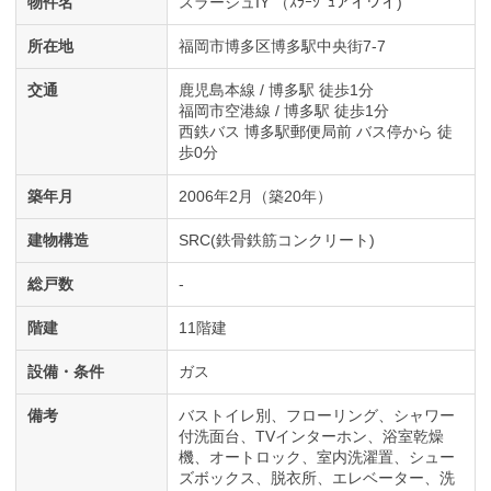
物件名
スラージュIY （ｽﾗｰｼﾞｭアイワイ)
所在地
福岡市博多区博多駅中央街7-7
交通
鹿児島本線 / 博多駅 徒歩1分
福岡市空港線 / 博多駅 徒歩1分
西鉄バス 博多駅郵便局前 バス停から 徒
歩0分
築年月
2006年2月（築20年）
建物構造
SRC(鉄骨鉄筋コンクリート)
総戸数
-
階建
11階建
設備・条件
ガス
備考
バストイレ別、フローリング、シャワー
付洗面台、TVインターホン、浴室乾燥
機、オートロック、室内洗濯置、シュー
ズボックス、脱衣所、エレベーター、洗