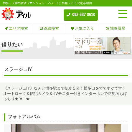
博多・天神の賃貸（マンション・アパート）情報 - アイル賃貸-福岡
092-687-0610
エリア検索
路線検索
お気に入り
閲覧履歴
借りたい
スラージュIY
《スラージュIY》なんと博多駅まで徒歩１分！博多口をでてすぐです！
オートロック＆防犯カメラ＆TVモニター付きインターホンで防犯面もば
っちり★´∀｀★
フォトアルバム