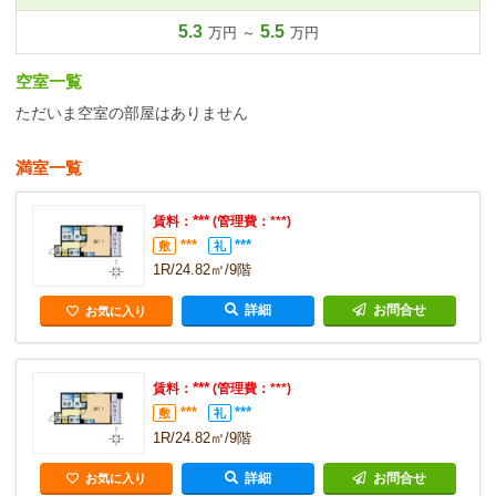
5.3
5.5
万円 ～
万円
空室一覧
ただいま空室の部屋はありません
満室一覧
***
賃料：
(管理費：***)
***
***
敷
礼
1R/24.82㎡/9階
詳細
お問合せ
お気に入り
***
賃料：
(管理費：***)
***
***
敷
礼
1R/24.82㎡/9階
詳細
お問合せ
お気に入り