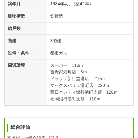
築年月
1984年4月（築42年）
建物構造
鉄骨造
総戸数
-
階建
3階建
設備・条件
都市ガス
周辺環境
スーパー 110m
吉野家港町店 6ｍ
ドラッグ新生堂港店 210ｍ
マックスバリュ港町店 220ｍ
西日本シティ銀行港町支店 120ｍ
福岡銀行湊町支店 110ｍ
総合評価
2.3
高雄ビル
の総合評価
『
』