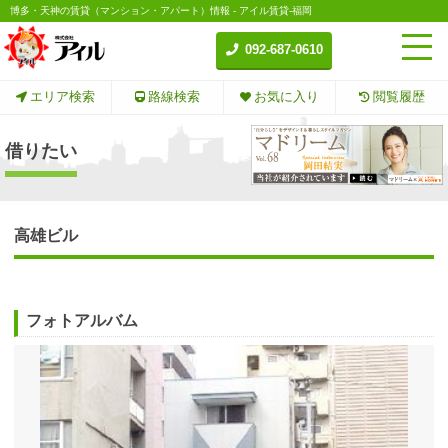
博多・天神の賃貸（マンション・アパート）情報 - アイル賃貸-福岡
092-687-0610
エリア検索
路線検索
お気に入り
閲覧履歴
借りたい
高雄ビル
フォトアルバム