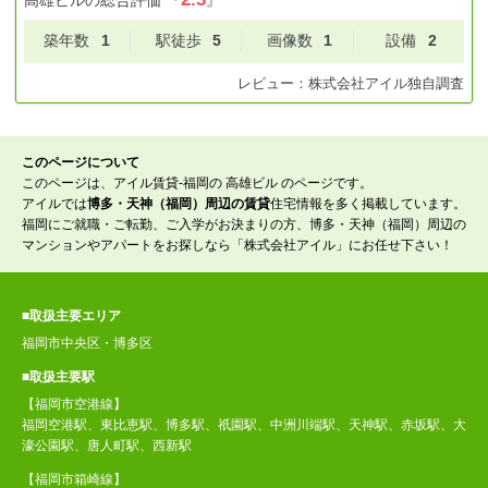
築年数
1
駅徒歩
5
画像数
1
設備
2
レビュー：
株式会社アイル
独自調査
このページについて
このページは、アイル賃貸-福岡の 高雄ビル のページです。
アイルでは
博多・天神（福岡）周辺の賃貸
住宅情報を多く掲載しています。
福岡にご就職・ご転勤、ご入学がお決まりの方、博多・天神（福岡）周辺の
マンションやアパートをお探しなら「株式会社アイル」にお任せ下さい！
■取扱主要エリア
福岡市中央区・博多区
■取扱主要駅
【福岡市空港線】
福岡空港駅、東比恵駅、博多駅、祇園駅、中洲川端駅、天神駅、赤坂駅、大
濠公園駅、唐人町駅、西新駅
【福岡市箱崎線】