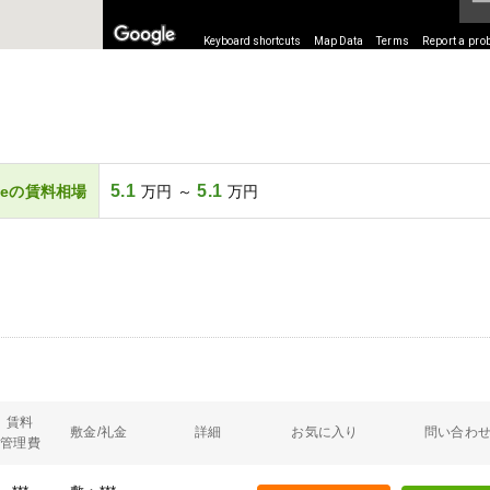
Keyboard shortcuts
Map Data
Terms
Report a pro
5.1
5.1
deの賃料相場
万円 ～
万円
賃料
敷金/礼金
詳細
お気に入り
問い合わ
管理費