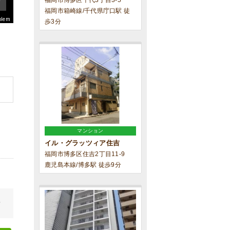
福岡市博多区千代3丁目3-5
福岡市箱崎線/千代県庁口駅 徒
blem
歩3分
マンション
イル・グラッツィア住吉
福岡市博多区住吉2丁目11-9
鹿児島本線/博多駅 徒歩9分
せ