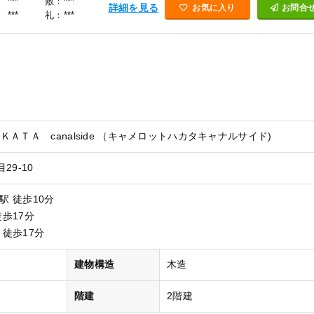
***
敷：***
詳細を見る
お気に入り
お問合
***
礼：***
ＡＴＡ canalside （キャメロットハカタキャナルサイド)
29-10
駅 徒歩10分
徒歩17分
 徒歩17分
）
建物構造
木造
階建
2階建