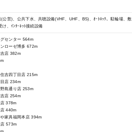
公営)、公共下水、共聴設備(VHF、UHF、BS)、ｵｰﾄﾛｯｸ、駐輪場、
け、ｲﾝﾀｰﾈｯﾄ接続設備
センター 564m
ローゼ博多 672m
店 382m
5m
吉四丁目店 215m
店 234m
島通り店 253m
店 254m
 378m
 440m
や家具福岡本店 394m
島店 573m
9m