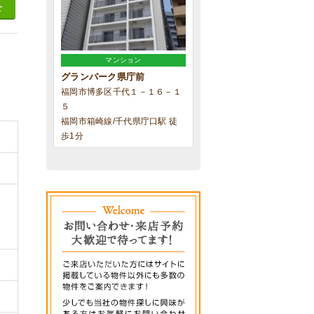
せ
マンション
グランパーク県庁前
福岡市博多区千代１－１６－１
５
福岡市箱崎線/千代県庁口駅 徒
歩1分