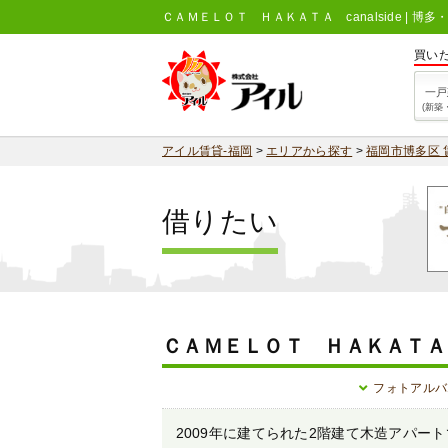
ＣＡＭＥＬＯＴ ＨＡＫＡＴＡ canalside |
買い
一戸
(新築
アイル賃貸-福岡
>
エリアから探す
>
福岡市博多区 
借りたい
ＣＡＭＥＬＯＴ ＨＡＫＡＴＡ ca
フォトアルバ
2009年に建てられた2階建て木造アパート