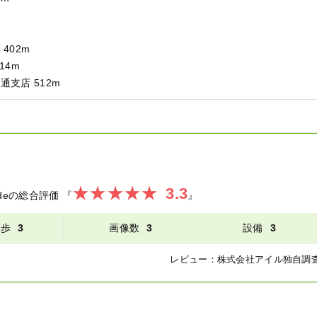
402m
14m
支店 512m
3.3
de
の総合評価
『
』
徒歩
3
画像数
3
設備
3
レビュー：
株式会社アイル
独自調