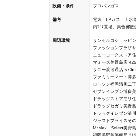
設備・条件
プロパンガス
備考
電気、LPガス、上水道(
内ｺﾞﾐ置場、集合郵便受
周辺環境
サンセルコショッピング
ファッションプラザサン
ニューヨークストア住吉
マミーズ美野島店 42
サニー渡辺通店 570m
ファミリーマート博多住
ローソン福岡清川二丁目
セブンイレブン博多美野
ドラッグストアモリ住吉
ドラッグセガミ美野島店
ドラッグイレブン清川店
ジャストプライスその
MrMax Select美野
福岡美野島郵便局 31