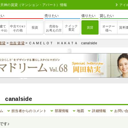
 博多・天神の賃貸（マンション・アパート）情報
アイ
たい
売りたい
借りたい
貸したい
クイック
建て
中古ﾏﾝｼｮﾝ
売却を
オーナー
投資
賃貸
賃料
査定
その他
お考えの方
様へ
・中古)
賃貸
>
住吉 賃貸
> ＣＡＭＥＬＯＴ ＨＡＫＡＴＡ canalside
nalside
ム
担当者からのコメント
部屋情報
地図
詳細情報
お問い
です♪