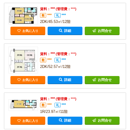
***
賃料：
(管理費：***)
***
***
敷
礼
2DK/45.53㎡/12階
詳細
お問合せ
お気に入り
***
賃料：
(管理費：***)
***
***
敷
礼
2DK/52.57㎡/12階
詳細
お問合せ
お気に入り
***
賃料：
(管理費：***)
***
***
敷
礼
1R/23.97㎡/11階
詳細
お問合せ
お気に入り