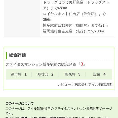
ドラッグセガミ美野島店（ドラッグスト
ア）まで489m
ロイヤルホスト住吉店（飲食店）まで
356m
博多駅前四郵便局（郵便局）まで421m
福岡銀行住吉支店（銀行）まで708m
総合評価
3
ステイタスマンション博多駅前
の総合評価
『
』
築年数
1
駅徒歩
2
画像数
5
設備
4
レビュー：
株式会社アイル
独自調査
このページについて
このページは、アイル賃貸-福岡の ステイタスマンション博多駅前 のページ
です。