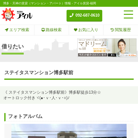
博多・天神の賃貸（マンション・アパート）情報 - アイル賃貸-福岡
092-687-0610
エリア検索
路線検索
お気に入り
閲覧履歴
借りたい
ステイタスマンション博多駅前
《 ステイタスマンション博多駅前》博多駅徒歩13分☆
オートロック付きヾ(●･ｖ･人･ｖ･○)ﾉ
フォトアルバム