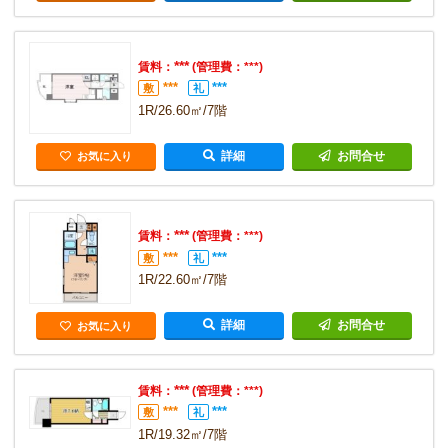
***
賃料：
(管理費：***)
***
***
敷
礼
1R/26.60㎡/7階
詳細
お問合せ
お気に入り
***
賃料：
(管理費：***)
***
***
敷
礼
1R/22.60㎡/7階
詳細
お問合せ
お気に入り
***
賃料：
(管理費：***)
***
***
敷
礼
1R/19.32㎡/7階