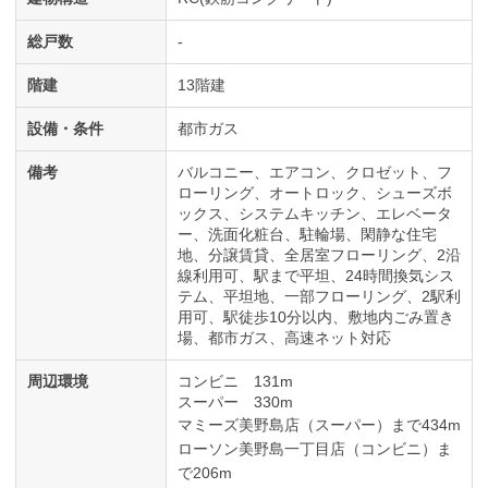
総戸数
-
階建
13階建
設備・条件
都市ガス
備考
バルコニー、エアコン、クロゼット、フ
ローリング、オートロック、シューズボ
ックス、システムキッチン、エレベータ
ー、洗面化粧台、駐輪場、閑静な住宅
地、分譲賃貸、全居室フローリング、2沿
線利用可、駅まで平坦、24時間換気シス
テム、平坦地、一部フローリング、2駅利
用可、駅徒歩10分以内、敷地内ごみ置き
場、都市ガス、高速ネット対応
周辺環境
コンビニ 131m
スーパー 330m
マミーズ美野島店（スーパー）まで434m
ローソン美野島一丁目店（コンビニ）ま
で206m