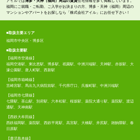
アイルでは
博多・天神（福岡）周辺の賃貸
住宅情報を多く掲載しています。
福岡にご就職・ご転勤、ご入学がお決まりの方、博多・天神（福岡）周辺の
マンションやアパートをお探しなら「株式会社アイル」にお任せ下さい！
■取扱主要エリア
福岡市中央区・博多区
■取扱主要駅
【福岡市空港線】
福岡空港駅、東比恵駅、博多駅、祇園駅、中洲川端駅、天神駅、赤坂駅、大
濠公園駅、唐人町駅、西新駅
【福岡市箱崎線】
筥崎宮駅、馬出九大病院前駅、千代県庁口、呉服町駅、中洲川端駅
【福岡市七隈線】
七隈駅、茶山駅、別府駅、六本松駅、桜坂駅、薬院大通り駅、薬院駅、渡辺
通駅、天神南駅
【西鉄大牟田線】
西鉄福岡駅、薬院駅、西鉄平尾駅、高宮駅、大橋駅、井尻駅、雑餉隈駅、春
日原駅
【鹿児島本線】