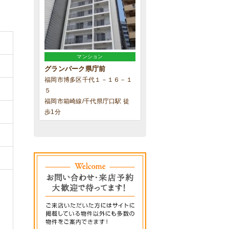
マンション
グランパーク県庁前
福岡市博多区千代１－１６－１
５
福岡市箱崎線/千代県庁口駅 徒
歩1分