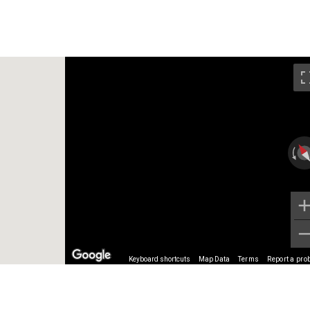
Keyboard shortcuts
Map Data
Terms
Report a pro