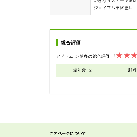
いきなりステーキ東比
ジョイフル東比恵店 
総合評価
アド・ム-ン博多
の総合評価
『
築年数
2
駅
このページについて