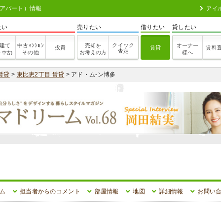
・アパート）情報
アイ
たい
売りたい
借りたい
貸したい
クイック
建て
中古ﾏﾝｼｮﾝ
売却を
オーナー
投資
賃貸
賃料
査定
その他
お考えの方
様へ
・中古)
賃貸
>
東比恵2丁目 賃貸
> アド・ム-ン博多
ム
担当者からのコメント
部屋情報
地図
詳細情報
お問い