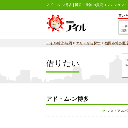
アド・ム-ン博多 | 博多・天神の賃貸（マンション
買い
一戸
(新築
アイル賃貸-福岡
>
エリアから探す
>
福岡市博多区 
借りたい
アド・ム-ン博多
フォトアルバ