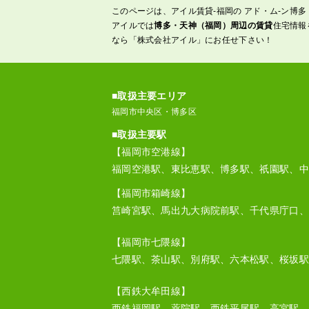
このページは、アイル賃貸-福岡の アド・ム-ン博多
アイルでは
博多・天神（福岡）周辺の賃貸
住宅情報
なら「株式会社アイル」にお任せ下さい！
■取扱主要エリア
福岡市中央区・博多区
■取扱主要駅
【福岡市空港線】
福岡空港駅、東比恵駅、博多駅、祇園駅、中
【福岡市箱崎線】
筥崎宮駅、馬出九大病院前駅、千代県庁口、
【福岡市七隈線】
七隈駅、茶山駅、別府駅、六本松駅、桜坂駅
【西鉄大牟田線】
西鉄福岡駅、薬院駅、西鉄平尾駅、高宮駅、