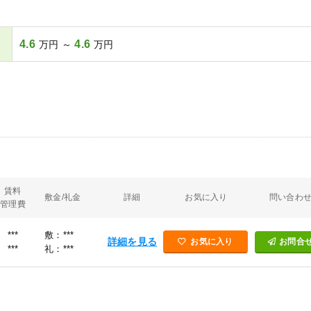
4.6
4.6
万円 ～
万円
賃料
敷金/礼金
詳細
お気に入り
問い合わ
管理費
***
敷：***
詳細を見る
お気に入り
お問合
***
礼：***