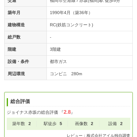
交通
福岡市空港線 / 赤坂(福岡)駅 徒歩5分
築年月
1990年4月（築36年）
建物構造
RC(鉄筋コンクリート)
総戸数
-
階建
3階建
設備・条件
都市ガス
周辺環境
コンビニ 280m
総合評価
2.8
ジョイナス赤坂
の総合評価
『
』
築年数
2
駅徒歩
5
画像数
2
設備
2
レビュー：
株式会社アイル
独自調査