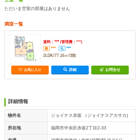
ただいま空室の部屋はありません
満室一覧
***
賃料：
(管理費：***)
***
***
敷
礼
2LDK/77.16㎡/3階
詳細
お問合せ
お気に入り
詳細情報
物件名
ジョイナス赤坂 （ジョイナスアカサカ)
所在地
福岡市中央区赤坂2丁目2-33