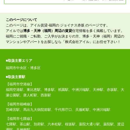
このページについて
このページは、アイル賃貸-福岡の ジョイナス赤坂 のページです。
アイルでは
博多・天神（福岡）周辺の賃貸
住宅情報を多く掲載しています。
福岡にご就職・ご転勤、ご入学がお決まりの方、博多・天神（福岡）周辺の
マンションやアパートをお探しなら「株式会社アイル」にお任せ下さい！
■取扱主要エリア
福岡市中央区・博多区
■取扱主要駅
【福岡市空港線】
福岡空港駅、東比恵駅、博多駅、祇園駅、中洲川端駅、天神駅、赤坂駅、大
濠公園駅、唐人町駅、西新駅
【福岡市箱崎線】
筥崎宮駅、馬出九大病院前駅、千代県庁口、呉服町駅、中洲川端駅
【福岡市七隈線】
七隈駅、茶山駅、別府駅、六本松駅、桜坂駅、薬院大通り駅、薬院駅、渡辺
通駅、天神南駅