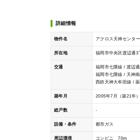
詳細情報
物件名
アクロス天神センター
所在地
福岡市中央区渡辺通3丁
交通
福岡市七隈線 / 渡辺通
福岡市七隈線 / 天神南
西鉄天神大牟田線 / 
築年月
2005年7月（築21年
総戸数
-
設備・条件
都市ガス
周辺環境
コンビニ 70m