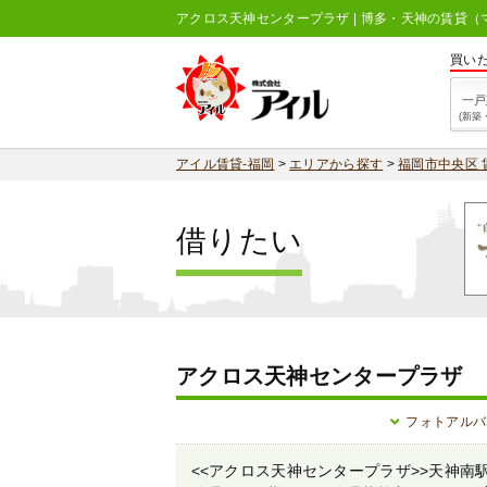
アクロス天神センタープラザ | 博多・天神の賃貸
買い
一戸
(新築
アイル賃貸-福岡
>
エリアから探す
>
福岡市中央区 
借りたい
アクロス天神センタープラザ
フォトアルバ
<<アクロス天神センタープラザ>>天神南