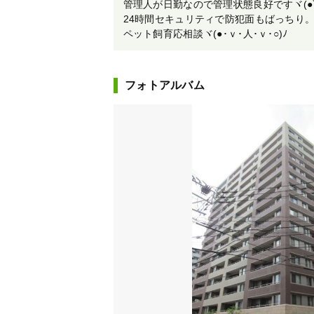
管理人が日勤なので管理状態良好ですヾ(●ﾟv
24時間セキュリティで防犯面もばっちり
ペット飼育応相談ヾ(●･ｖ･人･ｖ･○)ﾉ
フォトアルバム