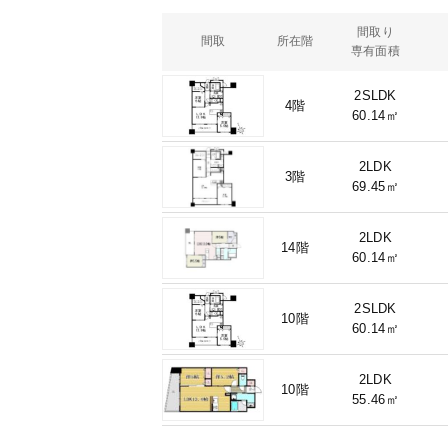
間取り
間取
所在階
専有面積
2SLDK
4階
60.14㎡
2LDK
3階
69.45㎡
2LDK
14階
60.14㎡
2SLDK
10階
60.14㎡
2LDK
10階
55.46㎡