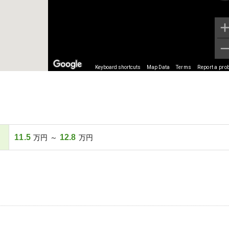
Keyboard shortcuts
Map Data
Terms
Report a pro
11.5
12.8
万円 ～
万円