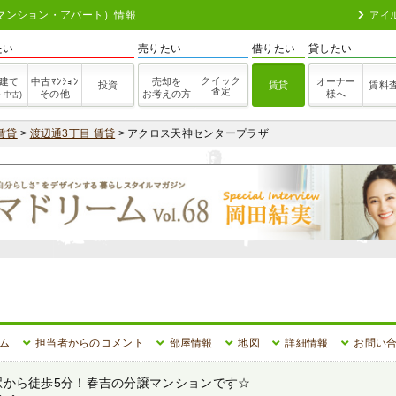
（マンション・アパート）情報
アイ
たい
売りたい
借りたい
貸したい
クイック
建て
中古ﾏﾝｼｮﾝ
売却を
オーナー
投資
賃貸
賃料
査定
その他
お考えの方
様へ
・中古)
賃貸
>
渡辺通3丁目 賃貸
> アクロス天神センタープラザ
ム
担当者からのコメント
部屋情報
地図
詳細情報
お問い
駅から徒歩5分！春吉の分譲マンションです☆