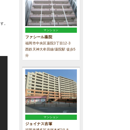
ます。
マンション
ファシール薬院
福岡市中央区薬院3丁目12-3
西鉄天神大牟田線/薬院駅 徒歩5
分
マンション
ジョイナス吉塚