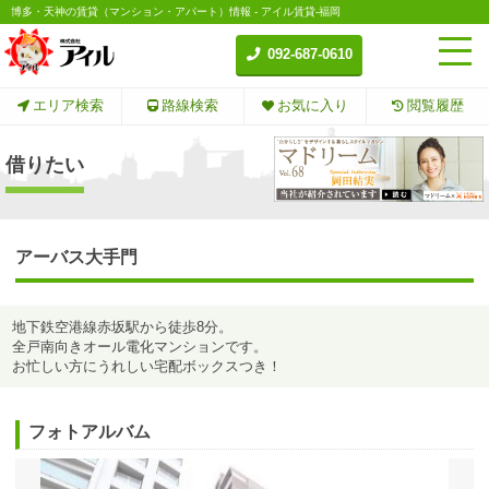
博多・天神の賃貸（マンション・アパート）情報 - アイル賃貸-福岡
092-687-0610
エリア検索
路線検索
お気に入り
閲覧履歴
借りたい
アーバス大手門
地下鉄空港線赤坂駅から徒歩8分。
全戸南向きオール電化マンションです。
お忙しい方にうれしい宅配ボックスつき！
フォトアルバム