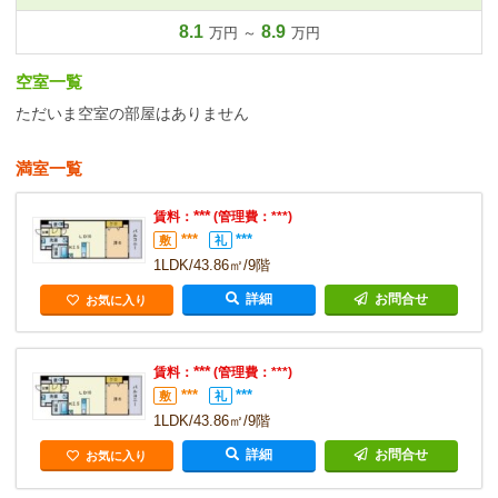
8.1
8.9
万円 ～
万円
空室一覧
ただいま空室の部屋はありません
満室一覧
***
賃料：
(管理費：***)
***
***
敷
礼
1LDK/43.86㎡/9階
詳細
お問合せ
お気に入り
***
賃料：
(管理費：***)
***
***
敷
礼
1LDK/43.86㎡/9階
詳細
お問合せ
お気に入り