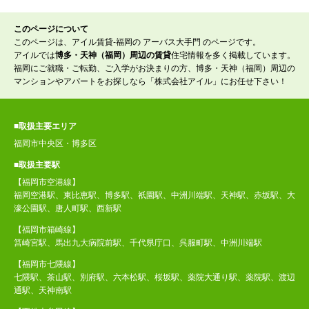
このページについて
このページは、アイル賃貸-福岡の アーバス大手門 のページです。
アイルでは
博多・天神（福岡）周辺の賃貸
住宅情報を多く掲載しています。
福岡にご就職・ご転勤、ご入学がお決まりの方、博多・天神（福岡）周辺の
マンションやアパートをお探しなら「株式会社アイル」にお任せ下さい！
■取扱主要エリア
福岡市中央区・博多区
■取扱主要駅
【福岡市空港線】
福岡空港駅、東比恵駅、博多駅、祇園駅、中洲川端駅、天神駅、赤坂駅、大
濠公園駅、唐人町駅、西新駅
【福岡市箱崎線】
筥崎宮駅、馬出九大病院前駅、千代県庁口、呉服町駅、中洲川端駅
【福岡市七隈線】
七隈駅、茶山駅、別府駅、六本松駅、桜坂駅、薬院大通り駅、薬院駅、渡辺
通駅、天神南駅