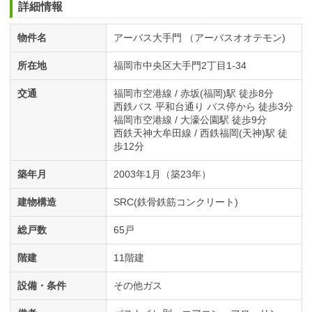
詳細情報
物件名
アーバス大手門 （アーバスオオテモン)
所在地
福岡市中央区大手門2丁目1-34
交通
福岡市空港線 / 赤坂(福岡)駅 徒歩8分
西鉄バス 平和台通り バス停から 徒歩3分
福岡市空港線 / 大濠公園駅 徒歩9分
西鉄天神大牟田線 / 西鉄福岡(天神)駅 徒
歩12分
築年月
2003年1月（築23年）
建物構造
SRC(鉄骨鉄筋コンクリート)
総戸数
65戸
階建
11階建
設備・条件
その他ガス