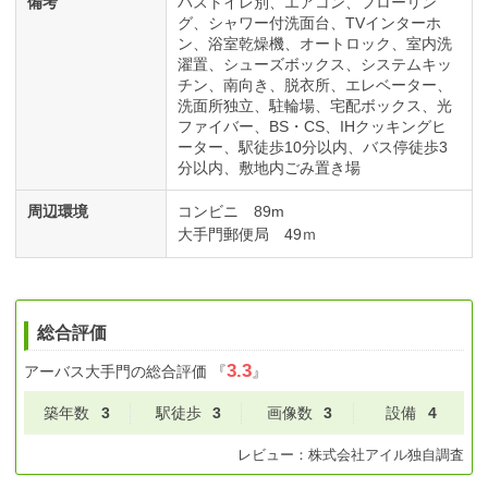
備考
バストイレ別、エアコン、フローリン
グ、シャワー付洗面台、TVインターホ
ン、浴室乾燥機、オートロック、室内洗
濯置、シューズボックス、システムキッ
チン、南向き、脱衣所、エレベーター、
洗面所独立、駐輪場、宅配ボックス、光
ファイバー、BS・CS、IHクッキングヒ
ーター、駅徒歩10分以内、バス停徒歩3
分以内、敷地内ごみ置き場
周辺環境
コンビニ 89m
大手門郵便局 49ｍ
総合評価
3.3
アーバス大手門
の総合評価
『
』
築年数
3
駅徒歩
3
画像数
3
設備
4
レビュー：
株式会社アイル
独自調査