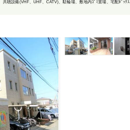
聴設備(VHF、UHF、CATV)、駐輪場、敷地内ｺﾞﾐ置場、宅配ﾎﾞｯｸ
ﾗ