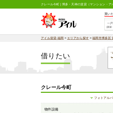
クレール今町 | 博多・天神の賃貸（マンション・ア
買い
一戸
(新築
アイル賃貸-福岡
>
エリアから探す
>
福岡市博多区 
借りたい
クレール今町
フォトアルバ
物件設備