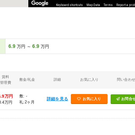
Keyboard shortcuts
Map Data
Terms
Report a pro
6.9
6.9
万円 ～
万円
賃料
敷金/礼金
詳細
お気に入り
問い合わ
管理費
6.9万円
敷: -
詳細を見る
お気に入り
お問合
礼:2ヶ月
0.4万円