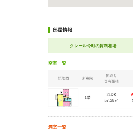
部屋情報
クレール今町の賃料相場
空室一覧
間取り
間取図
所在階
専有面積
2LDK
1階
57.39㎡
満室一覧