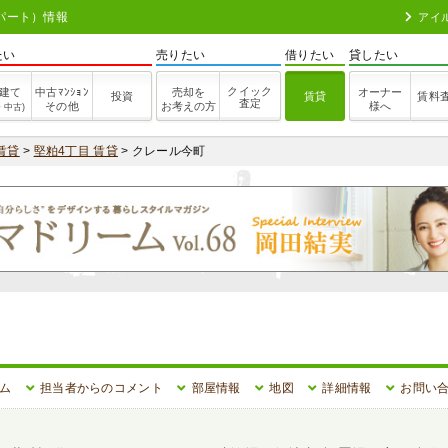
パート）情報
アイ
たい
売りたい
借りたい
貸したい
クイック
建て
中古ﾏﾝｼｮﾝ
売却を
オーナー
投資
賃貸
賃料
査定
その他
お考えの方
様へ
・中古)
賃貸
>
堅粕4丁目 賃貸
> クレール今町
ム
担当者からのコメント
部屋情報
地図
詳細情報
お問い