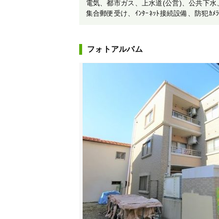
電気、都市ガス、上水道(公営)、公共下水、共
集合郵便受け、ｲﾝﾀｰﾈｯﾄ接続設備、防犯ｶﾒ
フォトアルバム