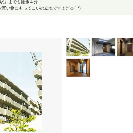
駅」までも徒歩４分！
買い物にもってこいの立地ですよ(*´ω｀*)