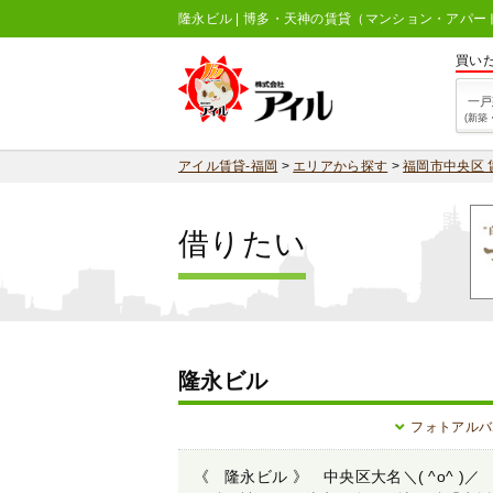
隆永ビル | 博多・天神の賃貸（マンション・アパー
買い
一戸
(新築
アイル賃貸-福岡
>
エリアから探す
>
福岡市中央区 
借りたい
隆永ビル
フォトアルバ
《 隆永ビル 》 中央区大名＼( ^o^ 