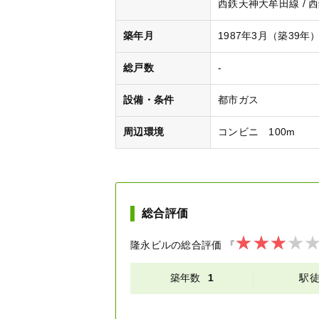
西鉄天神大牟田線 / 西
築年月
1987年3月（築39年
総戸数
-
設備・条件
都市ガス
周辺環境
コンビニ 100m
総合評価
隆永ビル
の総合評価
『
築年数
1
駅