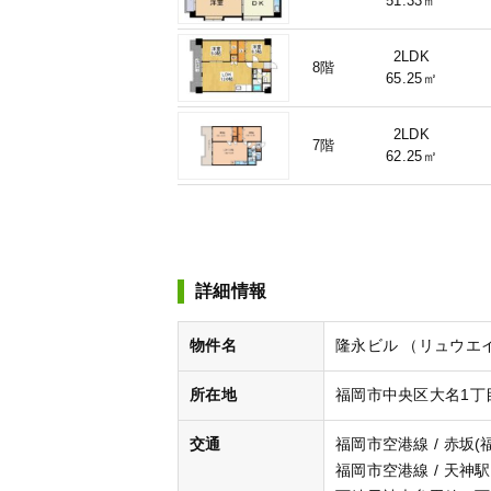
51.33㎡
2LDK
8階
65.25㎡
2LDK
7階
62.25㎡
詳細情報
物件名
隆永ビル （リュウエ
所在地
福岡市中央区大名1丁目
交通
福岡市空港線 / 赤坂(
福岡市空港線 / 天神駅