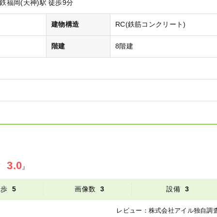
鉄福岡(天神)駅 徒歩9分
）
建物構造
RC(鉄筋コンクリート)
階建
8階建
3.0
』
徒歩
5
画像数
3
設備
3
レビュー：
株式会社アイル
独自調