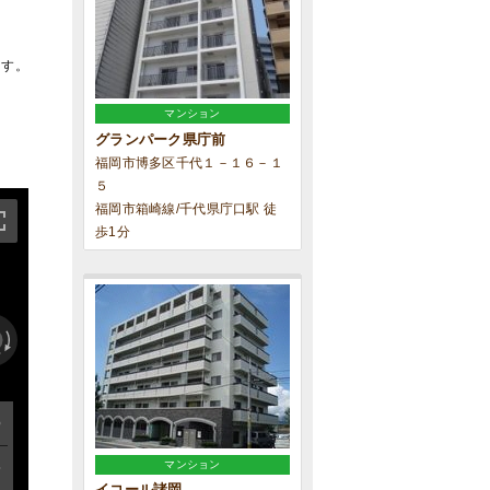
ます。
マンション
グランパーク県庁前
福岡市博多区千代１－１６－１
５
福岡市箱崎線/千代県庁口駅 徒
歩1分
マンション
イコール諸岡