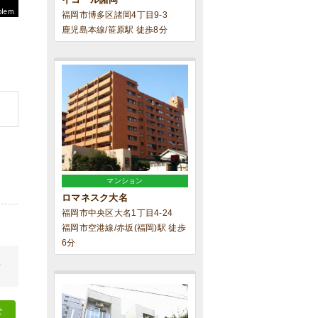
blem
福岡市博多区諸岡4丁目9-3
鹿児島本線/笹原駅 徒歩8分
マンション
ロマネスク大名
福岡市中央区大名1丁目4-24
福岡市空港線/赤坂(福岡)駅 徒歩
6分
せ
せ