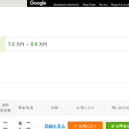
Keyboard shortcuts
Map Data
Terms
Report a pro
7.2
8.6
万円 ～
万円
賃料
敷金/礼金
詳細
お気に入り
問い合わ
管理費
***
敷：***
詳細を見る
お気に入り
お問合