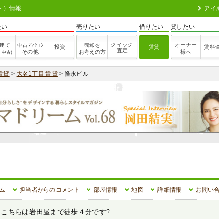
ト）情報
アイ
たい
売りたい
借りたい
貸したい
クイック
建て
中古ﾏﾝｼｮﾝ
売却を
オーナー
投資
賃貸
賃料
査定
その他
お考えの方
様へ
・中古)
賃貸
>
大名1丁目 賃貸
> 隆永ビル
ム
担当者からのコメント
部屋情報
地図
詳細情報
お問い
)／ こちらは岩田屋まで徒歩４分です?