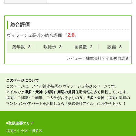
総合評価
2.8
ヴィラージュ高砂
の総合評価
『
』
築年数
3
駅徒歩
3
画像数
2
設備
3
レビュー：
株式会社アイル
独自調査
このページについて
このページは、アイル賃貸-福岡の ヴィラージュ高砂 のページです。
アイルでは
博多・天神（福岡）周辺の賃貸
住宅情報を多く掲載しています。
福岡にご就職・ご転勤、ご入学がお決まりの方、博多・天神（福岡）周辺の
マンションやアパートをお探しなら「株式会社アイル」にお任せ下さい！
■取扱主要エリア
福岡市中央区・博多区