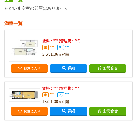
ただいま空室の部屋はありません
満室一覧
***
賃料：
(管理費：***)
***
***
敷
礼
2K/31.86㎡/4階
詳細
お問合せ
お気に入り
***
賃料：
(管理費：***)
***
***
敷
礼
1K/21.00㎡/2階
詳細
お問合せ
お気に入り