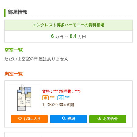
部屋情報
エンクレスト博多ハーモニーの賃料相場
6
8.4
万円 ～
万円
空室一覧
ただいま空室の部屋はありません
満室一覧
***
賃料：
(管理費：***)
***
***
敷
礼
1LDK/29.30㎡/9階
詳細
お問合せ
お気に入り