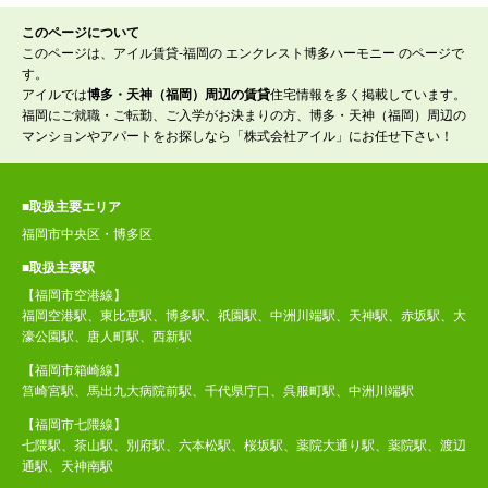
このページについて
このページは、アイル賃貸-福岡の エンクレスト博多ハーモニー のページで
す。
アイルでは
博多・天神（福岡）周辺の賃貸
住宅情報を多く掲載しています。
福岡にご就職・ご転勤、ご入学がお決まりの方、博多・天神（福岡）周辺の
マンションやアパートをお探しなら「株式会社アイル」にお任せ下さい！
■取扱主要エリア
福岡市中央区・博多区
■取扱主要駅
【福岡市空港線】
福岡空港駅、東比恵駅、博多駅、祇園駅、中洲川端駅、天神駅、赤坂駅、大
濠公園駅、唐人町駅、西新駅
【福岡市箱崎線】
筥崎宮駅、馬出九大病院前駅、千代県庁口、呉服町駅、中洲川端駅
【福岡市七隈線】
七隈駅、茶山駅、別府駅、六本松駅、桜坂駅、薬院大通り駅、薬院駅、渡辺
通駅、天神南駅