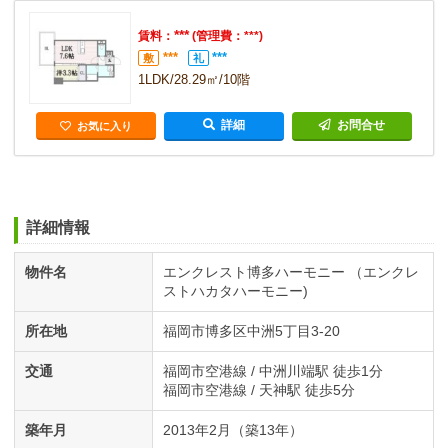
***
賃料：
(管理費：***)
***
***
敷
礼
1LDK/28.29㎡/10階
詳細
お問合せ
お気に入り
詳細情報
物件名
エンクレスト博多ハーモニー （エンクレ
ストハカタハーモニー)
所在地
福岡市博多区中洲5丁目3-20
交通
福岡市空港線 / 中洲川端駅 徒歩1分
福岡市空港線 / 天神駅 徒歩5分
築年月
2013年2月（築13年）