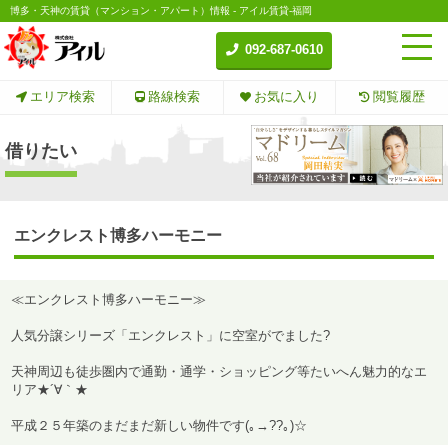
博多・天神の賃貸（マンション・アパート）情報 - アイル賃貸-福岡
092-687-0610
エリア検索
路線検索
お気に入り
閲覧履歴
借りたい
エンクレスト博多ハーモニー
≪エンクレスト博多ハーモニー≫
人気分譲シリーズ「エンクレスト」に空室がでました?
天神周辺も徒歩圏内で通勤・通学・ショッピング等たいへん魅力的なエ
リア★´∀｀★
平成２５年築のまだまだ新しい物件です(｡→??｡)☆