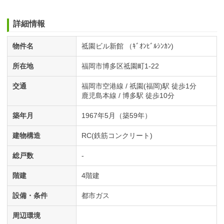
詳細情報
物件名
祗園ビル新館 （ｷﾞｵﾝﾋﾞﾙｼﾝｶﾝ)
所在地
福岡市博多区祗園町1-22
交通
福岡市空港線 / 祇園(福岡)駅 徒歩1分
鹿児島本線 / 博多駅 徒歩10分
築年月
1967年5月（築59年）
建物構造
RC(鉄筋コンクリート)
総戸数
-
階建
4階建
設備・条件
都市ガス
周辺環境