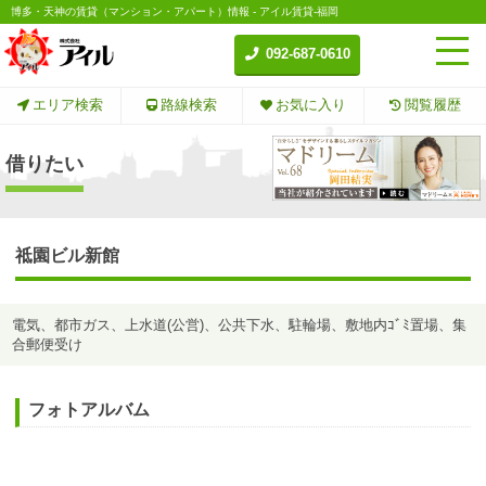
博多・天神の賃貸（マンション・アパート）情報 - アイル賃貸-福岡
092-687-0610
エリア検索
路線検索
お気に入り
閲覧履歴
借りたい
祗園ビル新館
電気、都市ガス、上水道(公営)、公共下水、駐輪場、敷地内ｺﾞﾐ置場、集
合郵便受け
フォトアルバム