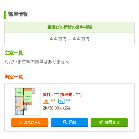
部屋情報
祗園ビル新館の賃料相場
4.4
4.4
万円 ～
万円
空室一覧
ただいま空室の部屋はありません
満室一覧
***
賃料：
(管理費：***)
***
***
敷
礼
2K/38.00㎡/2階
詳細
お問合せ
お気に入り