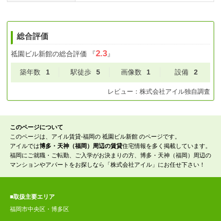
総合評価
2.3
祗園ビル新館
の総合評価
『
』
築年数
1
駅徒歩
5
画像数
1
設備
2
レビュー：
株式会社アイル
独自調査
このページについて
このページは、アイル賃貸-福岡の 祗園ビル新館 のページです。
アイルでは
博多・天神（福岡）周辺の賃貸
住宅情報を多く掲載しています。
福岡にご就職・ご転勤、ご入学がお決まりの方、博多・天神（福岡）周辺の
マンションやアパートをお探しなら「株式会社アイル」にお任せ下さい！
■取扱主要エリア
福岡市中央区・博多区