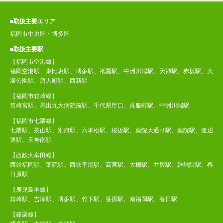
■取扱主要エリア
福岡市中央区・博多区
■取扱主要駅
【福岡市空港線】
福岡空港駅、東比恵駅、博多駅、祇園駅、中洲川端駅、天神駅、赤坂駅、大
濠公園駅、唐人町駅、西新駅
【福岡市箱崎線】
筥崎宮駅、馬出九大病院前駅、千代県庁口、呉服町駅、中洲川端駅
【福岡市七隈線】
七隈駅、茶山駅、別府駅、六本松駅、桜坂駅、薬院大通り駅、薬院駅、渡辺
通駅、天神南駅
【西鉄大牟田線】
西鉄福岡駅、薬院駅、西鉄平尾駅、高宮駅、大橋駅、井尻駅、雑餉隈駅、春
日原駅
【鹿児島本線】
箱崎駅、吉塚駅、博多駅、竹下駅、笹原駅、南福岡駅、春日駅
【篠栗線】