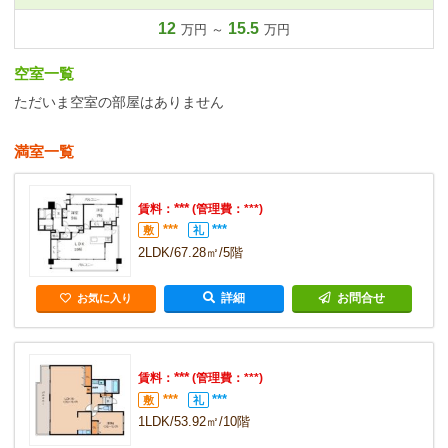
12
15.5
万円 ～
万円
空室一覧
ただいま空室の部屋はありません
満室一覧
***
賃料：
(管理費：***)
***
***
敷
礼
2LDK/67.28㎡/5階
詳細
お問合せ
お気に入り
***
賃料：
(管理費：***)
***
***
敷
礼
1LDK/53.92㎡/10階