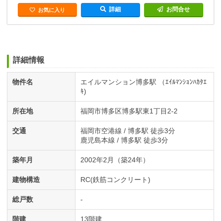
詳細
お問合せ
お気に入り
詳細情報
物件名
エイルマンション博多駅 （ｴｲﾙﾏﾝｼｮﾝﾊｶﾀｴ
ｷ)
所在地
福岡市博多区博多駅東1丁目2-2
交通
福岡市空港線 / 博多駅 徒歩3分
鹿児島本線 / 博多駅 徒歩3分
築年月
2002年2月（築24年）
建物構造
RC(鉄筋コンクリート)
総戸数
-
階建
13階建