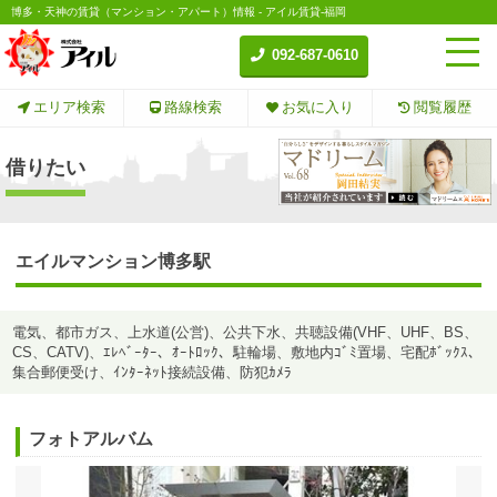
博多・天神の賃貸（マンション・アパート）情報 - アイル賃貸-福岡
092-687-0610
エリア検索
路線検索
お気に入り
閲覧履歴
借りたい
エイルマンション博多駅
電気、都市ガス、上水道(公営)、公共下水、共聴設備(VHF、UHF、BS、
CS、CATV)、ｴﾚﾍﾞｰﾀｰ、ｵｰﾄﾛｯｸ、駐輪場、敷地内ｺﾞﾐ置場、宅配ﾎﾞｯｸｽ、
集合郵便受け、ｲﾝﾀｰﾈｯﾄ接続設備、防犯ｶﾒﾗ
フォトアルバム