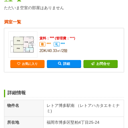
ただいま空室の部屋はありません
満室一覧
***
賃料：
(管理費：***)
***
***
敷
礼
2DK/40.33㎡/2階
詳細
お問合せ
お気に入り
詳細情報
物件名
レトア博多駅南 （レトアハカタエキミナ
ミ)
所在地
福岡市博多区堅粕4丁目25-24