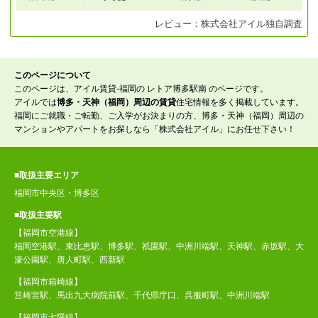
レビュー：
株式会社アイル
独自調査
このページについて
このページは、アイル賃貸-福岡の レトア博多駅南 のページです。
アイルでは
博多・天神（福岡）周辺の賃貸
住宅情報を多く掲載しています。
福岡にご就職・ご転勤、ご入学がお決まりの方、博多・天神（福岡）周辺の
マンションやアパートをお探しなら「株式会社アイル」にお任せ下さい！
■取扱主要エリア
福岡市中央区・博多区
■取扱主要駅
【福岡市空港線】
福岡空港駅、東比恵駅、博多駅、祇園駅、中洲川端駅、天神駅、赤坂駅、大
濠公園駅、唐人町駅、西新駅
【福岡市箱崎線】
筥崎宮駅、馬出九大病院前駅、千代県庁口、呉服町駅、中洲川端駅
【福岡市七隈線】