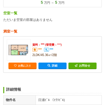
5
5
万円 ～
万円
空室一覧
ただいま空室の部屋はありません
満室一覧
***
賃料：
(管理費：***)
***
***
敷
礼
2LDK/45.36㎡/2階
詳細
お問合せ
お気に入り
詳細情報
物件名
日浦ﾋﾞﾙ （ﾋｳﾗﾋﾞﾙ)