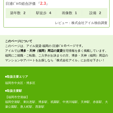
2.3
日浦ﾋﾞﾙ
の総合評価
『
』
築年数
2
駅徒歩
4
画像数
1
設備
2
レビュー：
株式会社アイル
独自調査
このページについて
このページは、アイル賃貸-福岡の 日浦ﾋﾞﾙ のページです。
アイルでは
博多・天神（福岡）周辺の賃貸
住宅情報を多く掲載しています。
福岡にご就職・ご転勤、ご入学がお決まりの方、博多・天神（福岡）周辺の
マンションやアパートをお探しなら「株式会社アイル」にお任せ下さい！
■取扱主要エリア
福岡市中央区・博多区
■取扱主要駅
【福岡市空港線】
福岡空港駅、東比恵駅、博多駅、祇園駅、中洲川端駅、天神駅、赤坂駅、大
濠公園駅、唐人町駅、西新駅