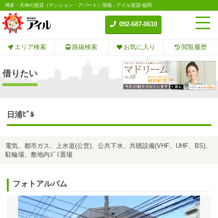
博多・天神の賃貸（マンション・アパート）情報 - アイル賃貸-福岡
092-687-0610
エリア検索
路線検索
お気に入り
閲覧履歴
借りたい
日浦ﾋﾞﾙ
電気、都市ガス、上水道(公営)、公共下水、共聴設備(VHF、UHF、BS)、
駐輪場、敷地内ｺﾞﾐ置場
フォトアルバム