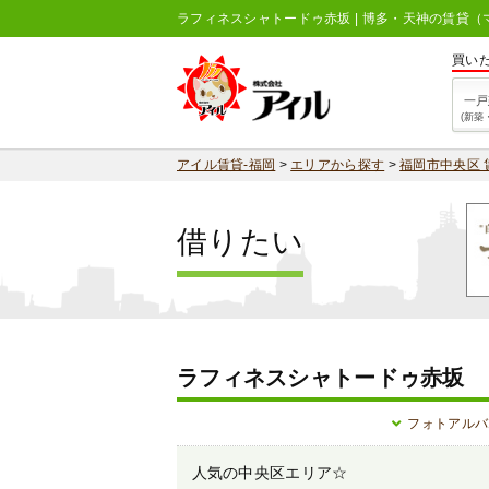
ラフィネスシャトードゥ赤坂 | 博多・天神の賃貸
買い
一戸
(新築
アイル賃貸-福岡
>
エリアから探す
>
福岡市中央区 
借りたい
ラフィネスシャトードゥ赤坂
フォトアルバ
人気の中央区エリア☆