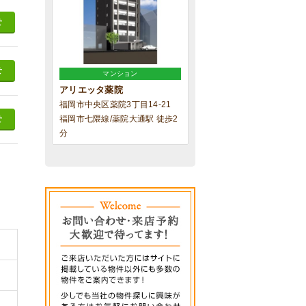
せ
せ
マンション
アリエッタ薬院
福岡市中央区薬院3丁目14-21
福岡市七隈線/薬院大通駅 徒歩2
せ
分