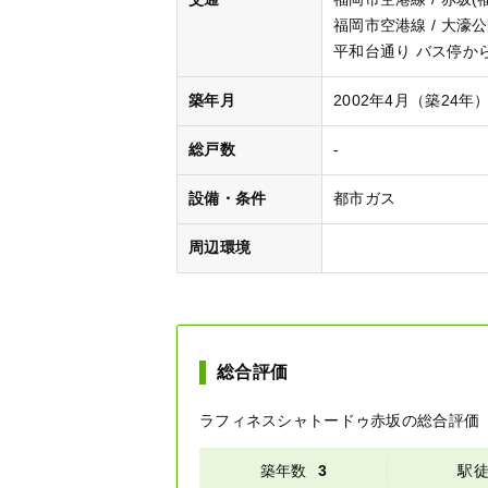
福岡市空港線 / 大濠
平和台通り バス停から
築年月
2002年4月（築24年
総戸数
-
設備・条件
都市ガス
周辺環境
総合評価
ラフィネスシャトードゥ赤坂
の総合評価
築年数
3
駅