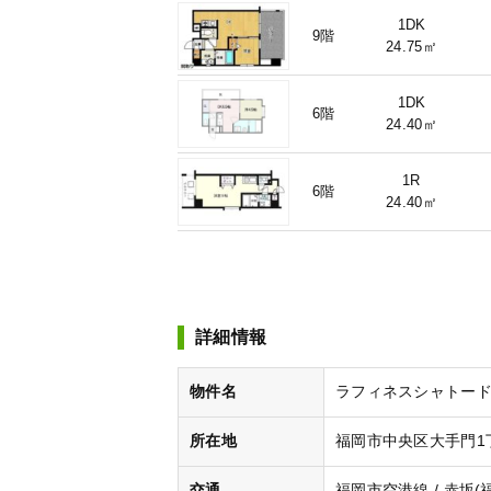
1DK
9階
24.75㎡
1DK
6階
24.40㎡
1R
6階
24.40㎡
詳細情報
物件名
ラフィネスシャトードゥ赤坂
所在地
福岡市中央区大手門1丁
交通
福岡市空港線 / 赤坂(