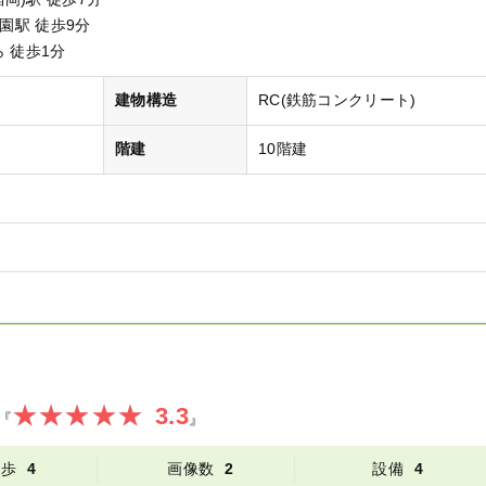
公園駅 徒歩9分
 徒歩1分
）
建物構造
RC(鉄筋コンクリート)
階建
10階建
3.3
『
』
徒歩
4
画像数
2
設備
4