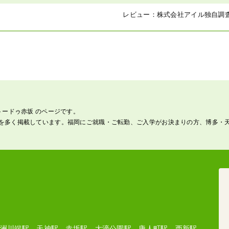
レビュー：
株式会社アイル
独自調
トードゥ赤坂 のページです。
を多く掲載しています。福岡にご就職・ご転勤、ご入学がお決まりの方、博多・
洲川端駅、天神駅、赤坂駅、大濠公園駅、唐人町駅、西新駅