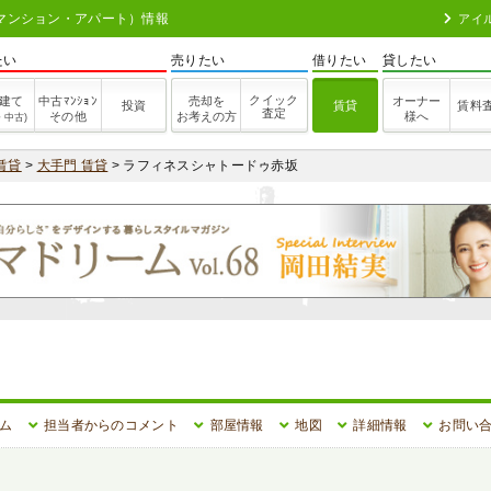
（マンション・アパート）情報
アイ
たい
売りたい
借りたい
貸したい
クイック
建て
中古ﾏﾝｼｮﾝ
売却を
オーナー
投資
賃貸
賃料
査定
その他
お考えの方
様へ
・中古)
賃貸
>
大手門 賃貸
> ラフィネスシャトードゥ赤坂
ム
担当者からのコメント
部屋情報
地図
詳細情報
お問い