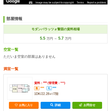
Image may be subject to copyright
Terms
Report a problem
部屋情報
モダンパラッツォ警固の賃料相場
5.5
5.7
万円 ～
万円
空室一覧
ただいま空室の部屋はありません
満室一覧
***
賃料：
(管理費：***)
***
***
敷
礼
1DK/22.28㎡/7階
詳細
お問合せ
お気に入り