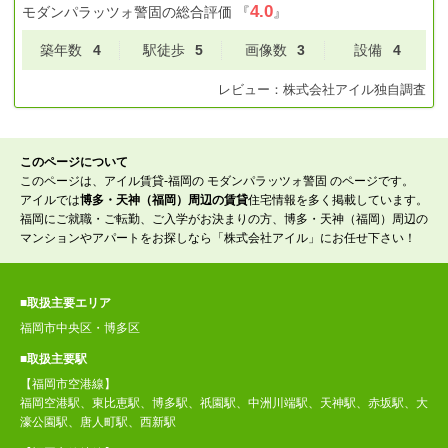
4.0
モダンパラッツォ警固
の総合評価
『
』
築年数
4
駅徒歩
5
画像数
3
設備
4
レビュー：
株式会社アイル
独自調査
このページについて
このページは、アイル賃貸-福岡の モダンパラッツォ警固 のページです。
アイルでは
博多・天神（福岡）周辺の賃貸
住宅情報を多く掲載しています。
福岡にご就職・ご転勤、ご入学がお決まりの方、博多・天神（福岡）周辺の
マンションやアパートをお探しなら「株式会社アイル」にお任せ下さい！
■取扱主要エリア
福岡市中央区・博多区
■取扱主要駅
【福岡市空港線】
福岡空港駅、東比恵駅、博多駅、祇園駅、中洲川端駅、天神駅、赤坂駅、大
濠公園駅、唐人町駅、西新駅