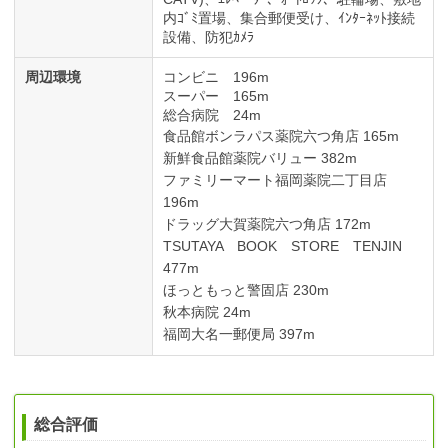
内ｺﾞﾐ置場、集合郵便受け、ｲﾝﾀｰﾈｯﾄ接続
設備、防犯ｶﾒﾗ
周辺環境
コンビニ 196m
スーパー 165m
総合病院 24m
食品館ボンラパス薬院六つ角店 165m
新鮮食品館薬院バリュー 382m
ファミリーマート福岡薬院二丁目店
196m
ドラッグ大賀薬院六つ角店 172m
TSUTAYA BOOK STORE TENJIN
477m
ほっともっと警固店 230m
秋本病院 24m
福岡大名一郵便局 397m
総合評価