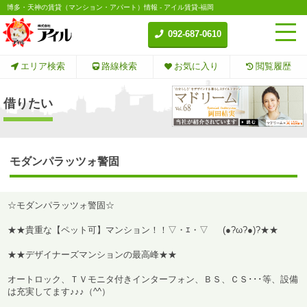
博多・天神の賃貸（マンション・アパート）情報 - アイル賃貸-福岡
092-687-0610
エリア検索
路線検索
お気に入り
閲覧履歴
借りたい
モダンパラッツォ警固
☆モダンパラッツォ警固☆
★★貴重な【ペット可】マンション！！▽・ｴ・▽ (●?ω?●)?★★
★★デザイナーズマンションの最高峰★★
オートロック、ＴＶモニタ付きインターフォン、ＢＳ、ＣＳ･･･等、設備
は充実してます♪♪♪（^^）