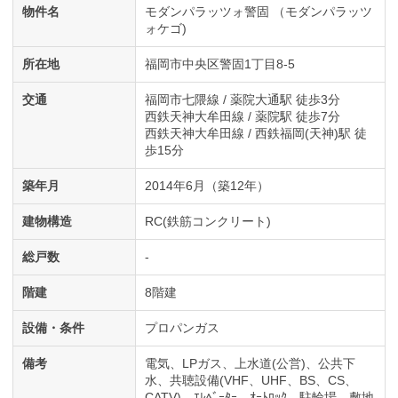
物件名
モダンパラッツォ警固 （モダンパラッツ
ォケゴ)
所在地
福岡市中央区警固1丁目8-5
交通
福岡市七隈線 / 薬院大通駅 徒歩3分
西鉄天神大牟田線 / 薬院駅 徒歩7分
西鉄天神大牟田線 / 西鉄福岡(天神)駅 徒
歩15分
築年月
2014年6月（築12年）
建物構造
RC(鉄筋コンクリート)
総戸数
-
階建
8階建
設備・条件
プロパンガス
備考
電気、LPガス、上水道(公営)、公共下
水、共聴設備(VHF、UHF、BS、CS、
CATV)、ｴﾚﾍﾞｰﾀｰ、ｵｰﾄﾛｯｸ、駐輪場、敷地