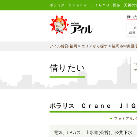
ポラリス Ｃｒａｎｅ ＪＩＧＹＯ | 博多・天神
買い
一戸
(新築
アイル賃貸-福岡
>
エリアから探す
>
福岡市中央区 
借りたい
ポラリス Ｃｒａｎｅ ＪＩＧ
フォトアルバ
電気、LPガス、上水道(公営)、公共下水、共聴