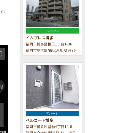
ます。
マンション
イムプレス博多
福岡市博多区榎田1丁目1-36
福岡市空港線/東比恵駅 徒歩7分
アパート
ベルコート博多
福岡市博多区堅粕4丁目14-8
blem