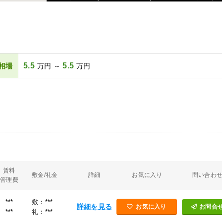
5.5
5.5
相場
万円 ～
万円
賃料
敷金/礼金
詳細
お気に入り
問い合わ
管理費
***
敷：***
詳細を見る
お気に入り
お問合
***
礼：***