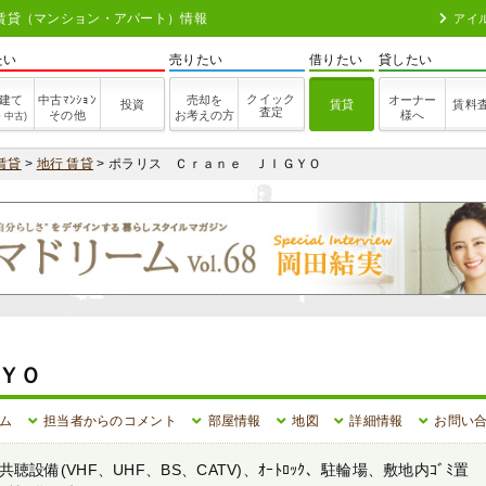
の賃貸（マンション・アパート）情報
アイ
たい
売りたい
借りたい
貸したい
クイック
建て
中古ﾏﾝｼｮﾝ
売却を
オーナー
投資
賃貸
賃料
査定
その他
お考えの方
様へ
・中古)
賃貸
>
地行 賃貸
> ポラリス Ｃｒａｎｅ ＪＩＧＹＯ
ＹＯ
ム
担当者からのコメント
部屋情報
地図
詳細情報
お問い
設備(VHF、UHF、BS、CATV)、ｵｰﾄﾛｯｸ、駐輪場、敷地内ｺﾞﾐ置