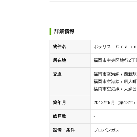
詳細情報
物件名
ポラリス Ｃｒａｎｅ ＪＩ
所在地
福岡市中央区地行2丁目
交通
福岡市空港線 / 西新駅
福岡市空港線 / 唐人町
福岡市空港線 / 大濠公
築年月
2013年5月（築13年
総戸数
-
設備・条件
プロパンガス