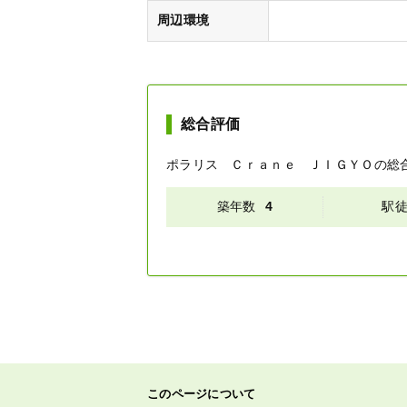
周辺環境
総合評価
ポラリス Ｃｒａｎｅ ＪＩＧＹＯ
の総
築年数
4
駅
このページについて