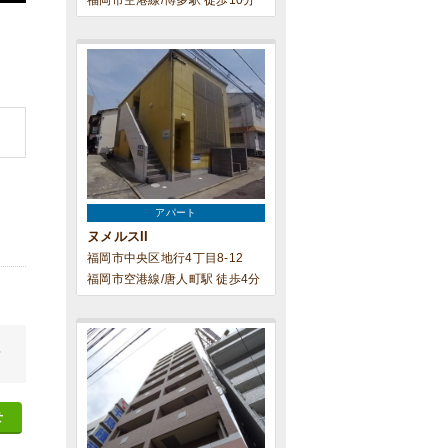
福岡市空港線/博多駅 徒歩10分
アパート
ヌメルスII
福岡市中央区地行4丁目8-12
福岡市空港線/唐人町駅 徒歩4分
せ
せ