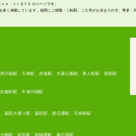
ａｎｅ ＪＩＧＹＯ のページです。
を多く掲載しています。福岡にご就職・ご転勤、ご入学がお決まりの方、博多・
洲川端駅、天神駅、赤坂駅、大濠公園駅、唐人町駅、西新駅
呉服町駅、中洲川端駅
、薬院大通り駅、薬院駅、渡辺通駅、天神南駅
大橋駅、井尻駅、雑餉隈駅、春日原駅