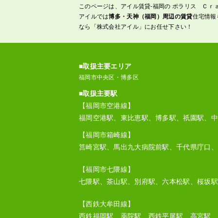
このページは、アイル賃貸-福岡の ポラリス Ｃｒ
アイルでは
博多・天神（福岡）周辺の賃貸
住宅情報
なら「株式会社アイル」にお任せ下さい！
■取扱主要エリア
福岡市中央区・博多区
■取扱主要駅
【福岡市空港線】
福岡空港駅、東比恵駅、博多駅、祇園駅、中
【福岡市箱崎線】
筥崎宮駅、馬出九大病院前駅、千代県庁口、
【福岡市七隈線】
七隈駅、茶山駅、別府駅、六本松駅、桜坂駅
【西鉄大牟田線】
西鉄福岡駅、薬院駅、西鉄平尾駅、高宮駅、