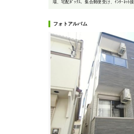
場、宅配ﾎﾞｯｸｽ、集合郵便受け、ｲﾝﾀｰﾈｯﾄ
フォトアルバム