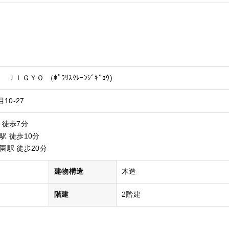
ＧＹＯ （ﾎﾟﾗﾘｽｸﾚｰﾝｼﾞｷﾞｮｳ)
10-27
 徒歩7分
駅 徒歩10分
園駅 徒歩20分
）
建物構造
木造
階建
2階建