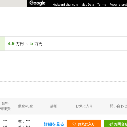
Keyboard shortcuts
Map Data
Terms
Report a pro
4.9
5
万円 ～
万円
賃料
敷金/礼金
詳細
お気に入り
問い合わ
管理費
***
敷：***
詳細を見る
お気に入り
お問合