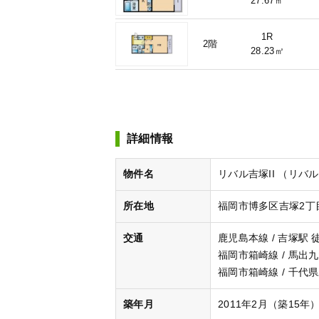
27.67㎡
1R
2階
28.23㎡
詳細情報
物件名
リバル吉塚II （リバ
所在地
福岡市博多区吉塚2丁目
交通
鹿児島本線 / 吉塚駅 
福岡市箱崎線 / 馬出
福岡市箱崎線 / 千代県
築年月
2011年2月（築15年