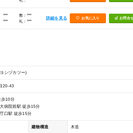
***
礼：***
***
敷：***
詳細を見る
お気に入り
お問合
***
礼：***
ルヨシヅカツー)
20-43
徒歩10分
九大病院前駅 徒歩15分
庁口駅 徒歩15分
）
建物構造
木造