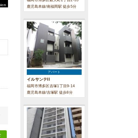
福岡市博多区銀天町2丁目2-35
blem
鹿児島本線/南福岡駅 徒歩5分
アパート
イルサンテII
福岡市博多区吉塚1丁目9-14
鹿児島本線/吉塚駅 徒歩8分
せ
せ