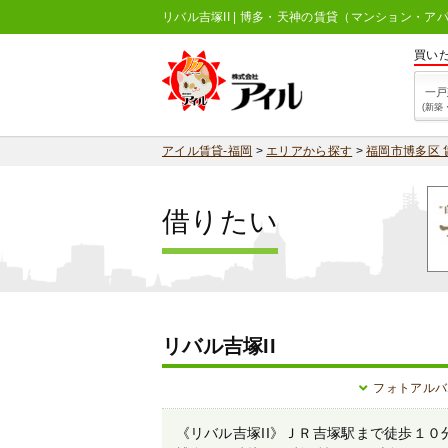
リバル吉塚II | 博多・天神の賃貸（マンション・ア
買い
一戸
(新築
アイル賃貸-福岡
>
エリアから探す
>
福岡市博多区 
借りたい
リバル吉塚II
フォトアルバ
《リバル吉塚II》ＪＲ吉塚駅まで徒歩１０