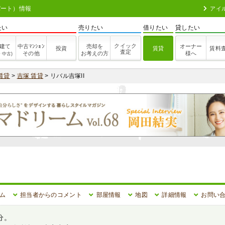
パート）情報
アイ
たい
売りたい
借りたい
貸したい
クイック
建て
中古ﾏﾝｼｮﾝ
売却を
オーナー
投資
賃貸
賃料
査定
その他
お考えの方
様へ
・中古)
賃貸
>
吉塚 賃貸
> リバル吉塚II
ム
担当者からのコメント
部屋情報
地図
詳細情報
お問い
分。