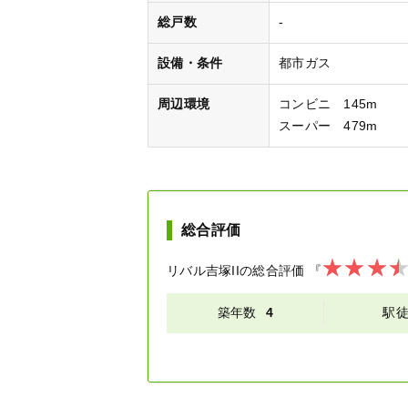
総戸数
-
設備・条件
都市ガス
周辺環境
コンビニ 145m
スーパー 479m
総合評価
リバル吉塚II
の総合評価
『
築年数
4
駅