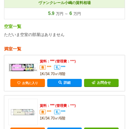
ヴァンクレール小嶋の賃料相場
5.9
6
万円 ～
万円
空室一覧
ただいま空室の部屋はありません
満室一覧
***
賃料：
(管理費：***)
***
***
敷
礼
1K/34.70㎡/8階
詳細
お問合せ
お気に入り
***
賃料：
(管理費：***)
***
***
敷
礼
1K/34.70㎡/6階