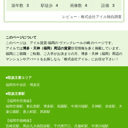
築年数
3
駅徒歩
4
画像数
4
設備
3
レビュー：
株式会社アイル
独自調査
このページについて
このページは、アイル賃貸-福岡の ヴァンクレール小嶋 のページです。
アイルでは
博多・天神（福岡）周辺の賃貸
住宅情報を多く掲載しています。
福岡にご就職・ご転勤、ご入学がお決まりの方、博多・天神（福岡）周辺の
マンションやアパートをお探しなら「株式会社アイル」にお任せ下さい！
■取扱主要エリア
福岡市中央区・博多区
■取扱主要駅
【福岡市空港線】
福岡空港駅、東比恵駅、博多駅、祇園駅、中洲川端駅、天神駅、赤坂駅、大
濠公園駅、唐人町駅、西新駅
【福岡市箱崎線】
筥崎宮駅、馬出九大病院前駅、千代県庁口、呉服町駅、中洲川端駅