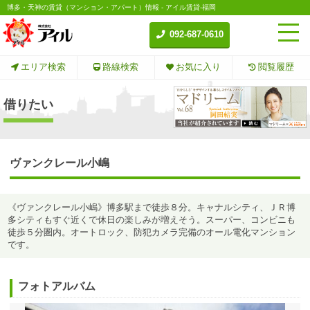
博多・天神の賃貸（マンション・アパート）情報 - アイル賃貸-福岡
092-687-0610
エリア検索
路線検索
お気に入り
閲覧履歴
借りたい
ヴァンクレール小嶋
《ヴァンクレール小嶋》博多駅まで徒歩８分。キャナルシティ、ＪＲ博
多シティもすぐ近くで休日の楽しみが増えそう。スーパー、コンビニも
徒歩５分圏内。オートロック、防犯カメラ完備のオール電化マンション
です。
フォトアルバム