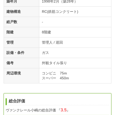
築年月
1998年2月（築28年）
建物構造
RC(鉄筋コンクリート)
総戸数
-
階建
8階建
管理
管理人 / 巡回
設備・条件
ガス
備考
外観タイル張り
周辺環境
コンビニ 75m
スーパー 450m
総合評価
3.5
ヴァンクレール小嶋
の総合評価
『
』