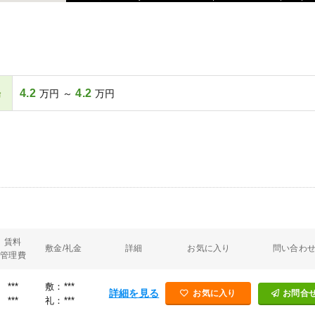
4.2
4.2
場
万円 ～
万円
賃料
敷金/礼金
詳細
お気に入り
問い合わ
管理費
***
敷：***
詳細を見る
お気に入り
お問合
***
礼：***