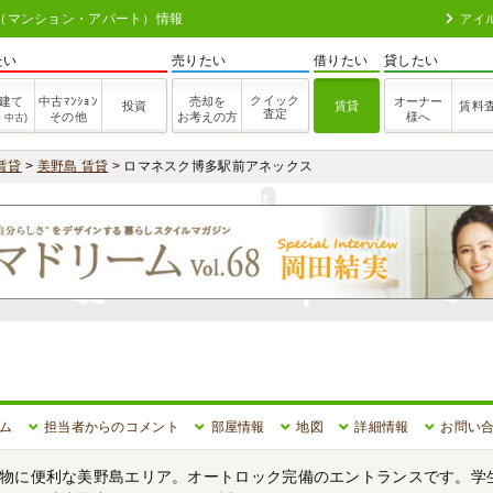
貸（マンション・アパート）情報
アイ
たい
売りたい
借りたい
貸したい
クイック
建て
中古ﾏﾝｼｮﾝ
売却を
オーナー
投資
賃貸
賃料
査定
その他
お考えの方
様へ
・中古)
賃貸
>
美野島 賃貸
> ロマネスク博多駅前アネックス
ム
担当者からのコメント
部屋情報
地図
詳細情報
お問い
物に便利な美野島エリア。オートロック完備のエントランスです。学