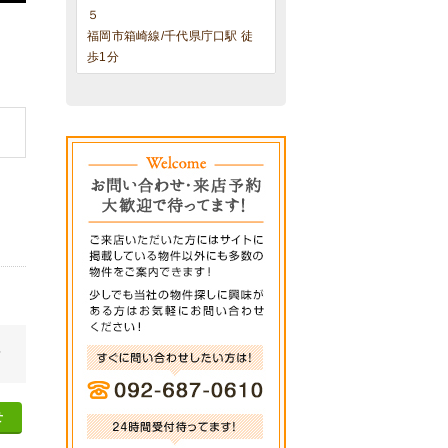
５
福岡市箱崎線/千代県庁口駅 徒
歩1分
せ
せ