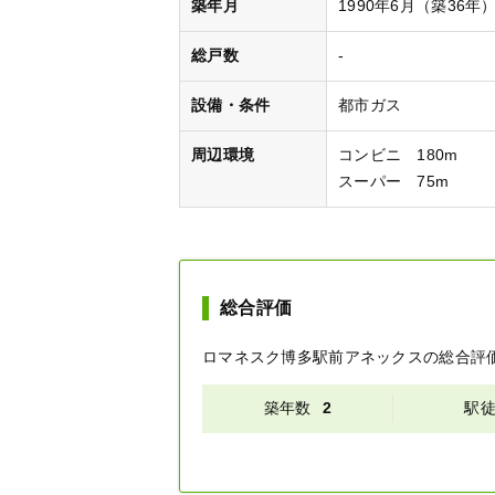
築年月
1990年6月（築36年
総戸数
-
設備・条件
都市ガス
周辺環境
コンビニ 180m
スーパー 75m
総合評価
ロマネスク博多駅前アネックス
の総合評
築年数
2
駅