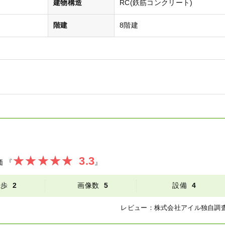
）
建物構造
RC(鉄筋コンクリート)
階建
8階建
3.3
価
『
』
徒歩
2
画像数
5
設備
4
レビュー：
株式会社アイル
独自調