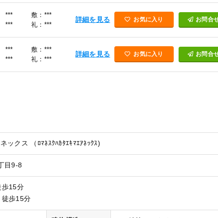
***
敷：***
詳細を見る
お気に入り
お問合
***
礼：***
***
敷：***
詳細を見る
お気に入り
お問合
***
礼：***
ス （ﾛﾏﾈｽｸﾊｶﾀｴｷﾏｴｱﾈｯｸｽ)
目9-8
徒歩15分
 徒歩15分