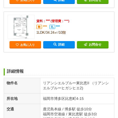
お気に入り
***
賃料：
(管理費：***)
***
***
敷
礼
1LDK/34.24㎡/10階
詳細
お問合せ
お気に入り
詳細情報
物件名
リアンシエルブルー東比恵II （リアンシ
エルブルーヒガシヒエ2)
所在地
福岡市博多区比恵町4-15
交通
鹿児島本線 / 博多駅 徒歩10分
福岡市空港線 / 東比恵駅 徒歩3分