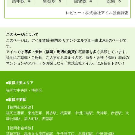
築年数
4
駅徒歩
5
画像数
4
設備
5
レビュー：
株式会社アイル
独自調査
このページについて
このページは、アイル賃貸-福岡の リアンシエルブルー東比恵II のページで
す。
アイルでは
博多・天神（福岡）周辺の賃貸
住宅情報を多く掲載しています。
福岡にご就職・ご転勤、ご入学がお決まりの方、博多・天神（福岡）周辺の
マンションやアパートをお探しなら「株式会社アイル」にお任せ下さい！
■取扱主要エリア
福岡市中央区・博多区
■取扱主要駅
【福岡市空港線】
福岡空港駅、東比恵駅、博多駅、祇園駅、中洲川端駅、天神駅、赤坂駅、大
濠公園駅、唐人町駅、西新駅
【福岡市箱崎線】
筥崎宮駅、馬出九大病院前駅、千代県庁口、呉服町駅、中洲川端駅