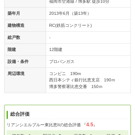
福岡市空港線 / 博多駅 徒歩10分
築年月
2013年6月（築13年）
建物構造
RC(鉄筋コンクリート)
総戸数
-
階建
12階建
設備・条件
プロパンガス
周辺環境
コンビニ 190m
西日本シティ銀行比恵支店 190ｍ
博多警察署比恵交番 150ｍ
総合評価
4.5
リアンシエルブルー東比恵II
の総合評価
『
』