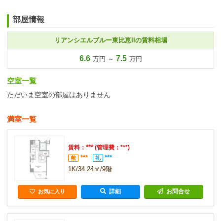
部屋情報
リアンシエルブルー東比恵IIの賃料相場
6.6
7.5
万円 ～
万円
空室一覧
ただいま空室の部屋はありません
満室一覧
***
賃料：
(管理費：***)
***
***
敷
礼
1K/34.24㎡/9階
詳細
お問合せ
お気に入り