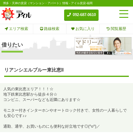
博多・天神の賃貸（マンション・アパート）情報 - アイル賃貸-福岡
092-687-0610
エリア検索
路線検索
お気に入り
閲覧履歴
借りたい
リアンシエルブルー東比恵II
人気の東比恵エリア！！！☆
地下鉄東比恵駅から徒歩４分☆
コンビニ、スーパーなども近隣にあります☆
モニター付きインターホンやオートロック付きで、女性の一人暮らしで
も安心です♪♪
通勤、通学、お買いものにも便利な好立地です◎(^o^)／