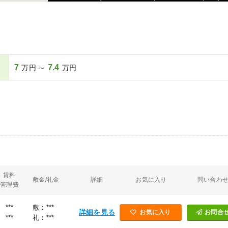
7
7.4
万円 ～
万円
賃料
敷金/礼金
詳細
お気に入り
問い合わ
管理費
***
敷：***
詳細を見る
お気に入り
お問合
***
礼：***