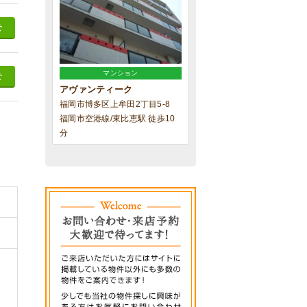
せ
マンション
せ
アヴァンティーク
福岡市博多区上牟田2丁目5-8
福岡市空港線/東比恵駅 徒歩10
分