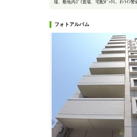
場、敷地内ｺﾞﾐ置場、宅配ﾎﾞｯｸｽ、ｵﾝﾗｲﾝ
フォトアルバム