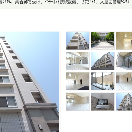
警備ｼｽﾃﾑ、集合郵便受け、ｲﾝﾀｰﾈｯﾄ接続設備、防犯ｶﾒﾗ、入退去管理ｼｽﾃﾑ