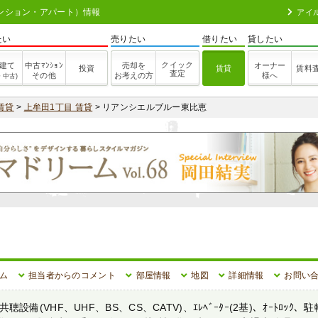
マンション・アパート）情報
アイ
たい
売りたい
借りたい
貸したい
クイック
建て
中古ﾏﾝｼｮﾝ
売却を
オーナー
投資
賃貸
賃料
査定
その他
お考えの方
様へ
・中古)
賃貸
>
上牟田1丁目 賃貸
> リアンシエルブルー東比恵
ム
担当者からのコメント
部屋情報
地図
詳細情報
お問い
(VHF、UHF、BS、CS、CATV)、ｴﾚﾍﾞｰﾀｰ(2基)、ｵｰﾄﾛｯｸ、駐