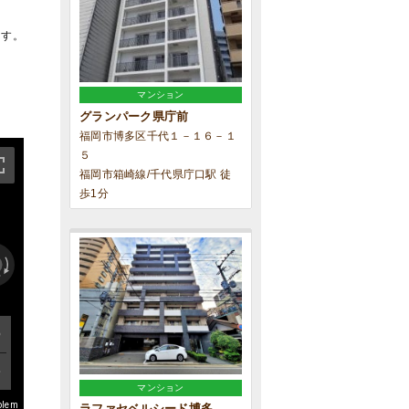
ます。
マンション
グランパーク県庁前
福岡市博多区千代１－１６－１
５
福岡市箱崎線/千代県庁口駅 徒
歩1分
マンション
blem
ラファセベルシード博多