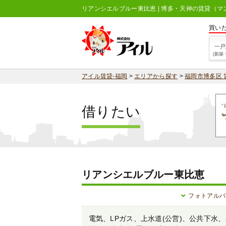
リアンシエルブルー東比恵 | 博多・天神の賃貸（
買い
一戸
(新築
アイル賃貸-福岡
>
エリアから探す
>
福岡市博多区 
借りたい
リアンシエルブルー東比恵
フォトアルバ
電気、LPガス、上水道(公営)、公共下水、共聴設備