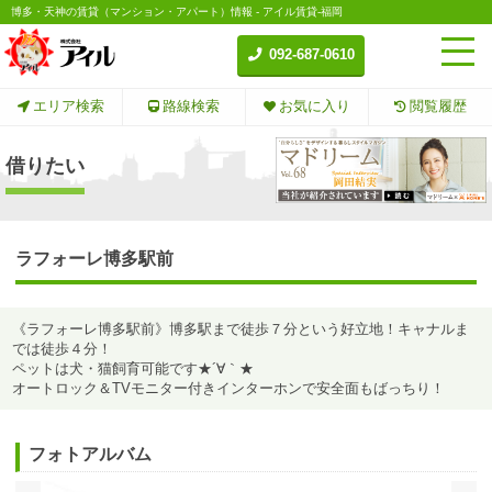
博多・天神の賃貸（マンション・アパート）情報 - アイル賃貸-福岡
092-687-0610
エリア検索
路線検索
お気に入り
閲覧履歴
借りたい
ラフォーレ博多駅前
《ラフォーレ博多駅前》博多駅まで徒歩７分という好立地！キャナルま
では徒歩４分！
ペットは犬・猫飼育可能です★´∀｀★
オートロック＆TVモニター付きインターホンで安全面もばっちり！
フォトアルバム