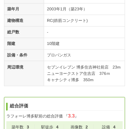
築年月
2003年1月（築23年）
建物構造
RC(鉄筋コンクリート)
総戸数
-
階建
10階建
設備・条件
プロパンガス
周辺環境
セブンイレブン 博多住吉神社前店 23m
ニューヨークストア住吉店 376ｍ
キャナシティ博多 350m
総合評価
3.3
ラフォーレ博多駅前
の総合評価
『
』
築年数
3
駅徒歩
4
画像数
2
設備
4