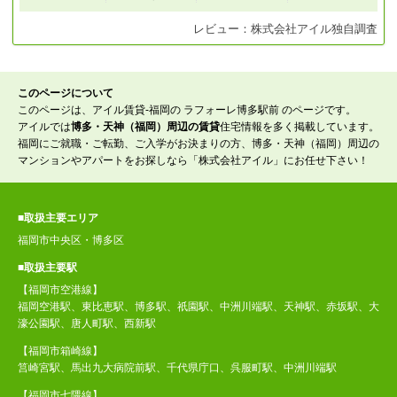
レビュー：
株式会社アイル
独自調査
このページについて
このページは、アイル賃貸-福岡の ラフォーレ博多駅前 のページです。
アイルでは
博多・天神（福岡）周辺の賃貸
住宅情報を多く掲載しています。
福岡にご就職・ご転勤、ご入学がお決まりの方、博多・天神（福岡）周辺の
マンションやアパートをお探しなら「株式会社アイル」にお任せ下さい！
■取扱主要エリア
福岡市中央区・博多区
■取扱主要駅
【福岡市空港線】
福岡空港駅、東比恵駅、博多駅、祇園駅、中洲川端駅、天神駅、赤坂駅、大
濠公園駅、唐人町駅、西新駅
【福岡市箱崎線】
筥崎宮駅、馬出九大病院前駅、千代県庁口、呉服町駅、中洲川端駅
【福岡市七隈線】