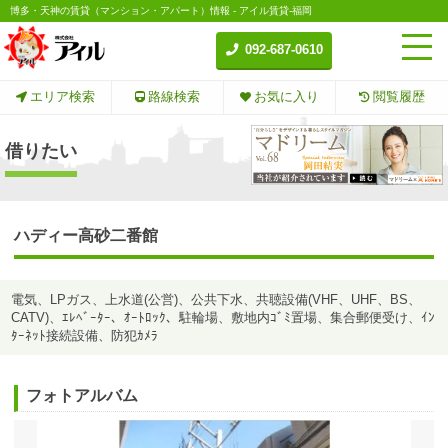
博多・天神の賃貸（マンション・アパート）情報 - アイル賃貸-福岡
092-687-0610
エリア検索
路線検索
お気に入り
閲覧履歴
借りたい
ハディー高砂二番館
電気、LPガス、上水道(公営)、公共下水、共聴設備(VHF、UHF、BS、
CATV)、ｴﾚﾍﾞｰﾀｰ、ｵｰﾄﾛｯｸ、駐輪場、敷地内ｺﾞﾐ置場、集合郵便受け、ｲﾝ
ﾀｰﾈｯﾄ接続設備、防犯ｶﾒﾗ
フォトアルバム