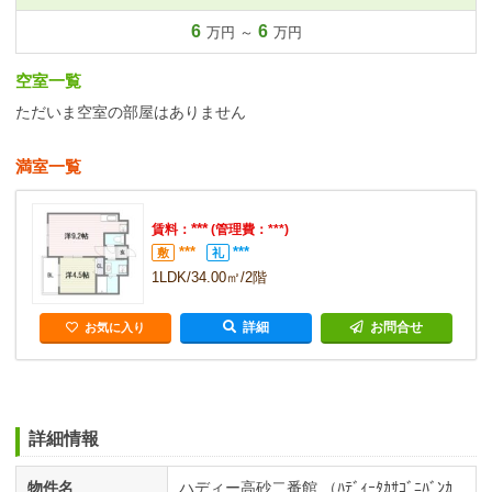
6
6
万円 ～
万円
空室一覧
ただいま空室の部屋はありません
満室一覧
***
賃料：
(管理費：***)
***
***
敷
礼
1LDK/34.00㎡/2階
詳細
お問合せ
お気に入り
詳細情報
物件名
ハディー高砂二番館 （ﾊﾃﾞｨｰﾀｶｻｺﾞﾆﾊﾞﾝｶ