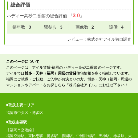
総合評価
3.0
ハディー高砂二番館
の総合評価
『
』
築年数
3
駅徒歩
3
画像数
2
設備
4
レビュー：
株式会社アイル
独自調査
このページについて
このページは、アイル賃貸-福岡の ハディー高砂二番館 のページです。
アイルでは
博多・天神（福岡）周辺の賃貸
住宅情報を多く掲載しています。
福岡にご就職・ご転勤、ご入学がお決まりの方、博多・天神（福岡）周辺の
マンションやアパートをお探しなら「株式会社アイル」にお任せ下さい！
■取扱主要エリア
福岡市中央区・博多区
■取扱主要駅
【福岡市空港線】
福岡空港駅、東比恵駅、博多駅、祇園駅、中洲川端駅、天神駅、赤坂駅、大