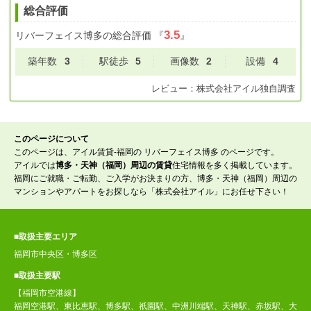
総合評価
3.5
リバーフェイス博多
の総合評価
『
』
築年数
3
駅徒歩
5
画像数
2
設備
4
レビュー：
株式会社アイル
独自調査
このページについて
このページは、アイル賃貸-福岡の リバーフェイス博多 のページです。
アイルでは
博多・天神（福岡）周辺の賃貸
住宅情報を多く掲載しています。
福岡にご就職・ご転勤、ご入学がお決まりの方、博多・天神（福岡）周辺の
マンションやアパートをお探しなら「株式会社アイル」にお任せ下さい！
■取扱主要エリア
福岡市中央区・博多区
■取扱主要駅
【福岡市空港線】
福岡空港駅、東比恵駅、博多駅、祇園駅、中洲川端駅、天神駅、赤坂駅、大