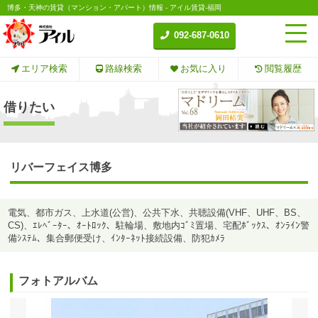
博多・天神の賃貸（マンション・アパート）情報 - アイル賃貸-福岡
092-687-0610
エリア検索
路線検索
お気に入り
閲覧履歴
借りたい
リバーフェイス博多
電気、都市ガス、上水道(公営)、公共下水、共聴設備(VHF、UHF、BS、
CS)、ｴﾚﾍﾞｰﾀｰ、ｵｰﾄﾛｯｸ、駐輪場、敷地内ｺﾞﾐ置場、宅配ﾎﾞｯｸｽ、ｵﾝﾗｲﾝ警
備ｼｽﾃﾑ、集合郵便受け、ｲﾝﾀｰﾈｯﾄ接続設備、防犯ｶﾒﾗ
フォトアルバム