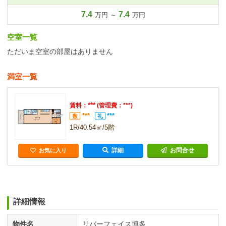
7.4
7.4
万円 ～
万円
空室一覧
ただいま空室の部屋はありません
満室一覧
***
賃料：
(管理費：***)
***
***
敷
礼
1R/40.54㎡/5階
詳細
お問合せ
お気に入り
詳細情報
物件名
リバーフェイス博多